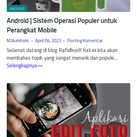
u
u
m
t
ANDROID
r
M
a
B
Android | Sistem Operasi Populer untuk
o
n
a
d
Perangkat Mobile
A
r
e
n
u
M.Nurkholis
April 04, 2023
Posting Komentar
A
d
y
Selamat datang di blog Rafidhcell! Kali ini kita akan
n
r
a
membahas topik yang sangat menarik dan popule…
d
o
n
A
Selengkapnya»»
r
i
g
n
o
d
B
d
i
D
e
r
d
a
r
o
r
g
i
i
u
d
V
n
|
e
a
S
r
i