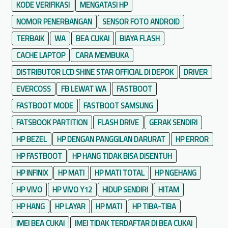
a
KODE VERIFIKASI
MENGATASI HP
l
A
i
NOMOR PENERBANGAN
SENSOR FOTO ANDROID
n
k
d
TERBAIK
WA
BEA CUKAI
BIAYA FLASH
a
r
CACHE LAPTOP
CARA MEMBUKA
s
o
i
DISTRIBUTOR LCD SHINE STAR OFFICIAL DI DEPOK
DRIVER
i
A
EVERCOSS
FB LEWAT WA
FASTBOOT
d
n
FASTBOOT MODE
FASTBOOT SAMSUNG
d
r
FATSBOOK PARTITION
FLASH DRIVE
GERAK SENDIRI
o
HP BEZEL
HP DENGAN PANGGILAN DARURAT
HP ERROR
i
HP FASTBOOT
HP HANG TIDAK BISA DISENTUH
d
G
HP INFINIX
HP MATI
HP MATI TOTAL
HP NGEHANG
r
HP VIVO
HP VIVO Y12
HIDUP SENDIRI
HITAM
a
HP HANG
HP LAYAR
HP MATI
HP TIBA-TIBA
t
i
IMEI BEA CUKAI
IMEI TIDAK TERDAFTAR DI BEA CUKAI