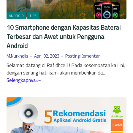
i
e
u
k
r
n
a
ANDROID
TIPS
b
t
s
a
10 Smartphone dengan Kapasitas Baterai
u
i
r
k
Terbesar dan Awet untuk Pengguna
E
u
P
Android
d
e
i
M.Nurkholis
April 02, 2023
Posting Komentar
r
t
a
Selamat datang di Rafidhcell ! Pada kesempatan kali ini,
F
n
dengan senang hati kami akan memberikan da…
o
g
1
Selengkapnya»»
t
k
0
o
a
S
P
t
m
a
M
a
l
o
r
i
b
t
n
i
p