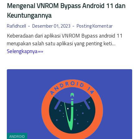
Mengenal VNROM Bypass Android 11 dan
Keuntungannya
Rafidhcell
Desember 01, 2023
Posting Komentar
Keberadaan dari aplikasi VNROM Bypass android 11
merupakan salah satu aplikasi yang penting keti…
M
Selengkapnya»»
e
n
g
e
n
a
l
V
N
R
O
ANDROID