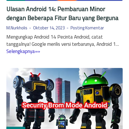
M
Ulasan Android 14: Pembaruan Minor
B
dengan Beberapa Fitur Baru yang Berguna
y
p
M.Nurkholis
Oktober 14, 2023
Posting Komentar
a
Mengungkap Android 14 Pecinta Android, catat
s
tanggalnya! Google merilis versi terbarunya, Android 1…
s
U
Selengkapnya»»
A
l
n
a
d
s
r
a
o
n
i
A
d
n
1
d
1
r
d
o
a