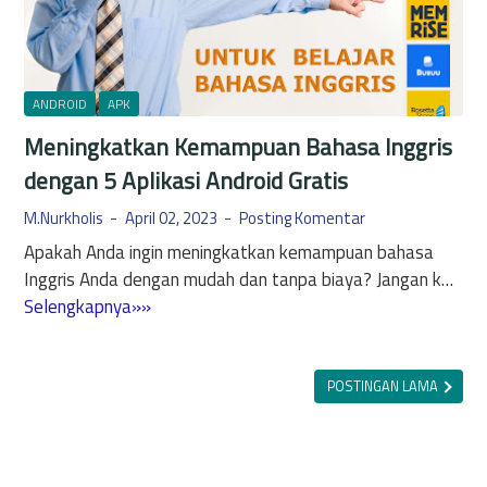
g
l
h
P
e
o
o
n
p
e
ANDROID
APK
u
d
l
Meningkatkan Kemampuan Bahasa Inggris
e
e
dengan 5 Aplikasi Android Gratis
n
r
g
M.Nurkholis
April 02, 2023
Posting Komentar
d
a
i
Apakah Anda ingin meningkatkan kemampuan bahasa
n
A
Inggris Anda dengan mudah dan tanpa biaya? Jangan k…
K
n
M
Selengkapnya»»
a
d
e
p
r
n
a
o
i
POSTINGAN LAMA
s
i
n
i
d
g
t
k
a