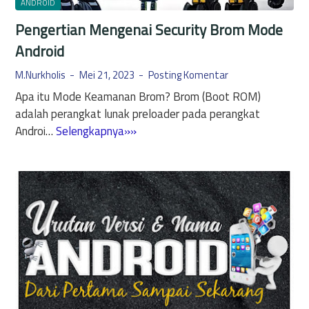
i
ANDROID
n
d
Pengertian Mengenai Security Brom Mode
K
1
e
Android
4
u
:
M.Nurkholis
Mei 21, 2023
Posting Komentar
n
P
Apa itu Mode Keamanan Brom? Brom (Boot ROM)
t
e
adalah perangkat lunak preloader pada perangkat
u
m
P
Androi…
Selengkapnya»»
n
b
e
g
a
n
a
r
g
n
u
e
n
a
r
y
n
t
a
M
i
i
a
n
n
o
M