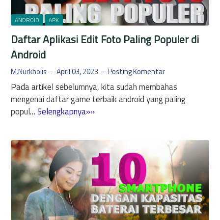
s
s
i
t
ANDROID
APK
A
e
Daftar Aplikasi Edit Foto Paling Populer di
w
m
a
Android
O
l
p
M.Nurkholis
April 03, 2023
Posting Komentar
H
e
Pada artikel sebelumnya, kita sudah membahas
i
r
mengenai daftar game terbaik android yang paling
n
a
D
popul…
Selengkapnya»»
g
s
a
g
i
f
a
P
t
V
o
a
e
p
r
r
u
A
s
l
p
i
e
l
T
r