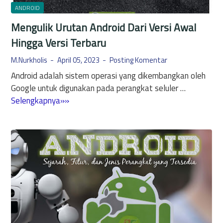
r
e
ANDROID
d
n
Mengulik Urutan Android Dari Versi Awal
e
g
n
Hingga Versi Terbaru
e
g
n
M.Nurkholis
April 05, 2023
Posting Komentar
a
a
Android adalah sistem operasi yang dikembangkan oleh
n
i
Google untuk digunakan pada perangkat seluler …
B
S
M
Selengkapnya»»
e
e
e
b
c
n
e
u
g
r
r
u
a
i
l
p
t
i
a
y
k
F
B
U
i
r
r
t
o