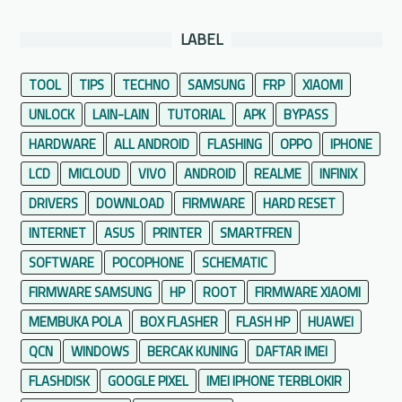
s
n
a
LABEL
A
I
w
n
TOOL
TIPS
TECHNO
SAMSUNG
FRP
XIAOMI
e
g
t
UNLOCK
LAIN-LAIN
TUTORIAL
APK
BYPASS
g
u
r
HARDWARE
ALL ANDROID
FLASHING
OPPO
IPHONE
n
i
LCD
MICLOUD
VIVO
ANDROID
REALME
INFINIX
t
s
u
DRIVERS
DOWNLOAD
FIRMWARE
HARD RESET
d
k
e
INTERNET
ASUS
PRINTER
SMARTFREN
P
n
SOFTWARE
POCOPHONE
SCHEMATIC
e
g
n
FIRMWARE SAMSUNG
HP
ROOT
FIRMWARE XIAOMI
a
g
MEMBUKA POLA
n
BOX FLASHER
FLASH HP
HUAWEI
g
5
QCN
WINDOWS
BERCAK KUNING
DAFTAR IMEI
u
A
n
FLASHDISK
GOOGLE PIXEL
IMEI IPHONE TERBLOKIR
p