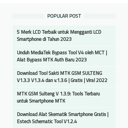
a
s
t
B
POPULAR POST
k
a
a
t
n
5 Merk LCD Terbaik untuk Mengganti LCD
e
K
Smartphone di Tahun 2023
r
e
a
m
Unduh MediaTek Bypass Tool V4 oleh MCT |
i
a
Alat Bypass MTK Auth Baru 2023
T
m
e
Download Tool Sakti MTK GSM SULTENG
p
r
V1.3.3 V1.3.4 dan v.1.3.6 | Gratis | Viral 2022
u
b
a
e
MTK GSM Sulteng V 1.3.9: Tools Terbaru
n
s
untuk Smartphone MTK
B
a
a
r
Download Alat Skematik Smartphone Gratis |
h
d
Estech Schematic Tool V1.2.4
a
a