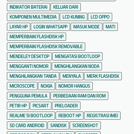
s
INDIKATOR BATERAI
KELUAR DARI
KOMPONEN MULTIMEDIA
LCD KUNING
LCD OPPO
LAYAR HP
LOGIN WHATSAPP
MASUK MODE
MATI
MEMPERBAIKI FLASHDISK HP
MEMPERBAIKI FLASHDISK REMOVABLE
MENDELEY DESKTOP
MENGATASI BOOTLOOP
MENGGANTI NOMOR
MENGHILANGKAN NODA
MENGHILANGKAN TANDA
MENYALA
MERK FLASHDISK
MICROSCOPE
NOKIA
NOMOR HANGUS
PENGGUNA PEMULA
PERBEDAAN RAM DAN ROM
PETIR HP
PICSART
PRELOADER
REALME 5I BOOTLOOP
REBOOT HP
REGISTRASI IMEI
SD CARD ANDROID
SANDISK
SCREENSHOT