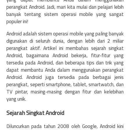
perangkat Android. Jadi, mari kita mulai dan pelajari lebih
banyak tentang sistem operasi mobile yang sangat
populer ini!
Android adalah sistem operasi mobile yang paling banyak
digunakan di seluruh dunia, dengan lebih dari 2 miliar
perangkat aktif. Artikel ini membahas sejarah singkat
Android, bagaimana Android bekerja, fitur-fitur yang
tersedia pada Android, dan beberapa tips dan trik yang
dapat membantu Anda dalam menggunakan perangkat
Android. Android juga tersedia pada berbagai jenis
perangkat, seperti smartphone, tablet, smartwatch, dan
TV pintar, masing-masing dengan fitur dan kelebihan
yang unik.
Sejarah Singkat Android
Diluncurkan pada tahun 2008 oleh Google, Android kini