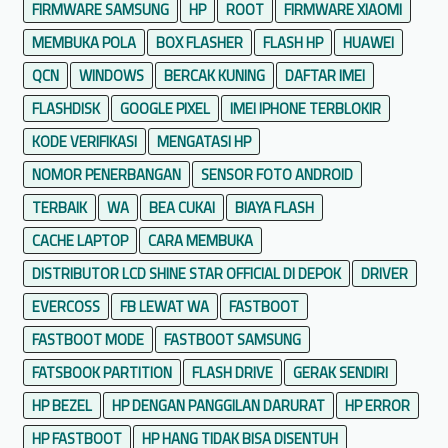
FIRMWARE SAMSUNG
HP
ROOT
FIRMWARE XIAOMI
MEMBUKA POLA
BOX FLASHER
FLASH HP
HUAWEI
QCN
WINDOWS
BERCAK KUNING
DAFTAR IMEI
FLASHDISK
GOOGLE PIXEL
IMEI IPHONE TERBLOKIR
KODE VERIFIKASI
MENGATASI HP
NOMOR PENERBANGAN
SENSOR FOTO ANDROID
TERBAIK
WA
BEA CUKAI
BIAYA FLASH
CACHE LAPTOP
CARA MEMBUKA
DISTRIBUTOR LCD SHINE STAR OFFICIAL DI DEPOK
DRIVER
EVERCOSS
FB LEWAT WA
FASTBOOT
FASTBOOT MODE
FASTBOOT SAMSUNG
FATSBOOK PARTITION
FLASH DRIVE
GERAK SENDIRI
HP BEZEL
HP DENGAN PANGGILAN DARURAT
HP ERROR
HP FASTBOOT
HP HANG TIDAK BISA DISENTUH