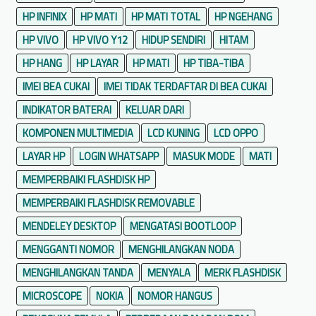
HP INFINIX
HP MATI
HP MATI TOTAL
HP NGEHANG
HP VIVO
HP VIVO Y12
HIDUP SENDIRI
HITAM
HP HANG
HP LAYAR
HP MATI
HP TIBA-TIBA
IMEI BEA CUKAI
IMEI TIDAK TERDAFTAR DI BEA CUKAI
INDIKATOR BATERAI
KELUAR DARI
KOMPONEN MULTIMEDIA
LCD KUNING
LCD OPPO
LAYAR HP
LOGIN WHATSAPP
MASUK MODE
MATI
MEMPERBAIKI FLASHDISK HP
MEMPERBAIKI FLASHDISK REMOVABLE
MENDELEY DESKTOP
MENGATASI BOOTLOOP
MENGGANTI NOMOR
MENGHILANGKAN NODA
MENGHILANGKAN TANDA
MENYALA
MERK FLASHDISK
MICROSCOPE
NOKIA
NOMOR HANGUS