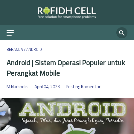
BERANDA
/
ANDROID
Android | Sistem Operasi Populer untuk
Perangkat Mobile
M.Nurkholis
April 04, 2023
Posting Komentar