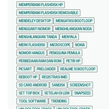
MEMPERBAIKI FLASHDISK HP
MEMPERBAIKI FLASHDISK REMOVABLE
MENDELEY DESKTOP
MENGATASI BOOTLOOP
MENGGANTI NOMOR
MENGHILANGKAN NODA
MENGHILANGKAN TANDA
MENYALA
MERK FLASHDISK
MICROSCOPE
NOKIA
NOMOR HANGUS
PENGGUNA PEMULA
PERBEDAAN RAM DAN ROM
PETIR HP
PICSART
PRELOADER
REALME 5I BOOTLOOP
REBOOT HP
REGISTRASI IMEI
SD CARD ANDROID
SANDISK
SCREENSHOT
SET TOP BOX
SETELAH DI LEM
SNAPSEED
TOOL SOFTWARE
TRENDING