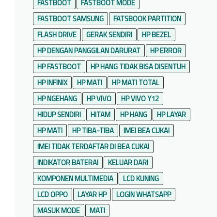
FASTBOOT
FASTBOOT MODE
FASTBOOT SAMSUNG
FATSBOOK PARTITION
FLASH DRIVE
GERAK SENDIRI
HP BEZEL
HP DENGAN PANGGILAN DARURAT
HP ERROR
HP FASTBOOT
HP HANG TIDAK BISA DISENTUH
HP INFINIX
HP MATI
HP MATI TOTAL
HP NGEHANG
HP VIVO
HP VIVO Y12
HIDUP SENDIRI
HITAM
HP HANG
HP LAYAR
HP MATI
HP TIBA-TIBA
IMEI BEA CUKAI
IMEI TIDAK TERDAFTAR DI BEA CUKAI
INDIKATOR BATERAI
KELUAR DARI
KOMPONEN MULTIMEDIA
LCD KUNING
LCD OPPO
LAYAR HP
LOGIN WHATSAPP
MASUK MODE
MATI