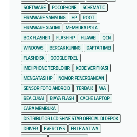
SOFTWARE
POCOPHONE
SCHEMATIC
FIRMWARE SAMSUNG
HP
ROOT
FIRMWARE XIAOMI
MEMBUKA POLA
BOX FLASHER
FLASH HP
HUAWEI
QCN
WINDOWS
BERCAK KUNING
DAFTAR IMEI
FLASHDISK
GOOGLE PIXEL
IMEI IPHONE TERBLOKIR
KODE VERIFIKASI
MENGATASI HP
NOMOR PENERBANGAN
SENSOR FOTO ANDROID
TERBAIK
WA
BEA CUKAI
BIAYA FLASH
CACHE LAPTOP
CARA MEMBUKA
DISTRIBUTOR LCD SHINE STAR OFFICIAL DI DEPOK
DRIVER
EVERCOSS
FB LEWAT WA