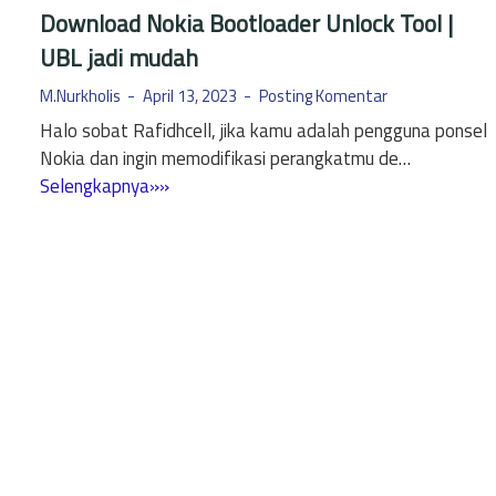
Download Nokia Bootloader Unlock Tool |
UBL jadi mudah
M.Nurkholis
April 13, 2023
Posting Komentar
Halo sobat Rafidhcell, jika kamu adalah pengguna ponsel
Nokia dan ingin memodifikasi perangkatmu de…
D
Selengkapnya»»
o
w
n
l
o
a
d
N
o
k
i