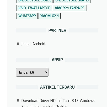
UNLOCK TOOL CRACK
UNLOCK TOOL GRATIS
VIVO LEWAT LAPTOP
VIVO Y21 TANPA PC
WHATSAPP
XIAOMI G27I
PARTNER
JelajahAndroid
ARSIP
ARTIKEL TERBARU
Download Driver HP Ink Tank 315 Windows
7 Langkah-Langkah Praktis