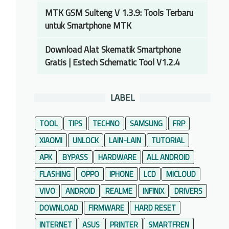
MTK GSM Sulteng V 1.3.9: Tools Terbaru
untuk Smartphone MTK
Download Alat Skematik Smartphone
Gratis | Estech Schematic Tool V1.2.4
LABEL
TOOL
TIPS
TECHNO
SAMSUNG
FRP
XIAOMI
UNLOCK
LAIN-LAIN
TUTORIAL
APK
BYPASS
HARDWARE
ALL ANDROID
FLASHING
OPPO
IPHONE
LCD
MICLOUD
VIVO
ANDROID
REALME
INFINIX
DRIVERS
DOWNLOAD
FIRMWARE
HARD RESET
INTERNET
ASUS
PRINTER
SMARTFREN