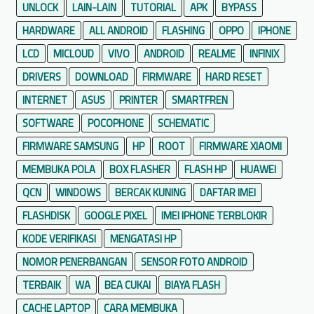
UNLOCK
LAIN-LAIN
TUTORIAL
APK
BYPASS
p
H
HARDWARE
ALL ANDROID
FLASHING
OPPO
IPHONE
a
LCD
MICLOUD
VIVO
ANDROID
REALME
INFINIX
n
DRIVERS
DOWNLOAD
FIRMWARE
HARD RESET
y
a
INTERNET
ASUS
PRINTER
SMARTFREN
L
SOFTWARE
POCOPHONE
SCHEMATIC
o
FIRMWARE SAMSUNG
HP
ROOT
FIRMWARE XIAOMI
g
MEMBUKA POLA
BOX FLASHER
FLASH HP
HUAWEI
o
QCN
WINDOWS
BERCAK KUNING
DAFTAR IMEI
FLASHDISK
GOOGLE PIXEL
IMEI IPHONE TERBLOKIR
KODE VERIFIKASI
MENGATASI HP
NOMOR PENERBANGAN
SENSOR FOTO ANDROID
TERBAIK
WA
BEA CUKAI
BIAYA FLASH
CACHE LAPTOP
CARA MEMBUKA