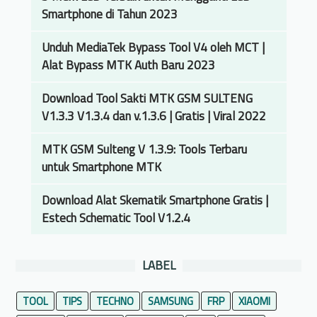
i
Smartphone di Tahun 2023
H
P
Unduh MediaTek Bypass Tool V4 oleh MCT |
R
Alat Bypass MTK Auth Baru 2023
e
Download Tool Sakti MTK GSM SULTENG
a
V1.3.3 V1.3.4 dan v.1.3.6 | Gratis | Viral 2022
l
m
MTK GSM Sulteng V 1.3.9: Tools Terbaru
e
untuk Smartphone MTK
5
i
Download Alat Skematik Smartphone Gratis |
B
Estech Schematic Tool V1.2.4
o
o
t
LABEL
l
o
TOOL
TIPS
TECHNO
SAMSUNG
FRP
XIAOMI
o