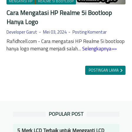
MENGATASI HP
REALME 5I BOOTLOOP
Cara Mengatasi HP Realme 5i Bootloop
Hanya Logo
Developer Garut
Mei 03, 2024
Posting Komentar
Rafidhcell.com - Cara mengatasi HP Realme 5i bootloop
C
hanya logo memang menjadi salah…
Selengkapnya»»
a
r
a
POSTINGAN LAMA
M
e
n
g
a
POPULAR POST
t
a
s
5 Merk LCD Terbaik untuk Mengganti LCD