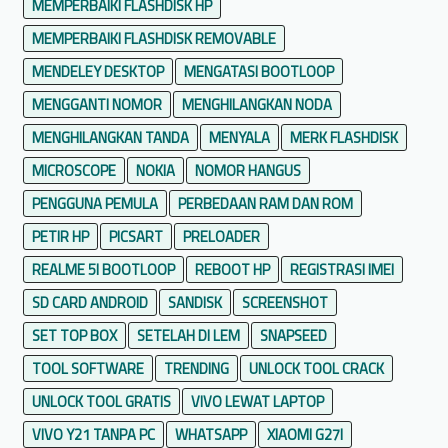
MEMPERBAIKI FLASHDISK HP
MEMPERBAIKI FLASHDISK REMOVABLE
MENDELEY DESKTOP
MENGATASI BOOTLOOP
MENGGANTI NOMOR
MENGHILANGKAN NODA
MENGHILANGKAN TANDA
MENYALA
MERK FLASHDISK
MICROSCOPE
NOKIA
NOMOR HANGUS
PENGGUNA PEMULA
PERBEDAAN RAM DAN ROM
PETIR HP
PICSART
PRELOADER
REALME 5I BOOTLOOP
REBOOT HP
REGISTRASI IMEI
SD CARD ANDROID
SANDISK
SCREENSHOT
SET TOP BOX
SETELAH DI LEM
SNAPSEED
TOOL SOFTWARE
TRENDING
UNLOCK TOOL CRACK
UNLOCK TOOL GRATIS
VIVO LEWAT LAPTOP
VIVO Y21 TANPA PC
WHATSAPP
XIAOMI G27I