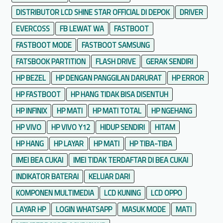
DISTRIBUTOR LCD SHINE STAR OFFICIAL DI DEPOK
DRIVER
EVERCOSS
FB LEWAT WA
FASTBOOT
FASTBOOT MODE
FASTBOOT SAMSUNG
FATSBOOK PARTITION
FLASH DRIVE
GERAK SENDIRI
HP BEZEL
HP DENGAN PANGGILAN DARURAT
HP ERROR
HP FASTBOOT
HP HANG TIDAK BISA DISENTUH
HP INFINIX
HP MATI
HP MATI TOTAL
HP NGEHANG
HP VIVO
HP VIVO Y12
HIDUP SENDIRI
HITAM
HP HANG
HP LAYAR
HP MATI
HP TIBA-TIBA
IMEI BEA CUKAI
IMEI TIDAK TERDAFTAR DI BEA CUKAI
INDIKATOR BATERAI
KELUAR DARI
KOMPONEN MULTIMEDIA
LCD KUNING
LCD OPPO
LAYAR HP
LOGIN WHATSAPP
MASUK MODE
MATI