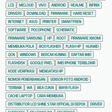
o
LCD
MICLOUD
VIVO
ANDROID
REALME
INFINIX
o
DRIVERS
DOWNLOAD
FIRMWARE
HARD RESET
t
INTERNET
ASUS
PRINTER
SMARTFREN
SOFTWARE
POCOPHONE
SCHEMATIC
FIRMWARE SAMSUNG
HP
ROOT
FIRMWARE XIAOMI
MEMBUKA POLA
BOX FLASHER
FLASH HP
HUAWEI
QCN
WINDOWS
BERCAK KUNING
DAFTAR IMEI
FLASHDISK
GOOGLE PIXEL
IMEI IPHONE TERBLOKIR
KODE VERIFIKASI
MENGATASI HP
NOMOR PENERBANGAN
SENSOR FOTO ANDROID
TERBAIK
WA
BEA CUKAI
BIAYA FLASH
CACHE LAPTOP
CARA MEMBUKA
DISTRIBUTOR LCD SHINE STAR OFFICIAL DI DEPOK
DRIVER