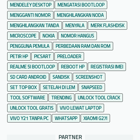
MENDELEY DESKTOP
MENGATASI BOOTLOOP
MENGGANTI NOMOR
MENGHILANGKAN NODA
MENGHILANGKAN TANDA
MENYALA
MERK FLASHDISK
MICROSCOPE
NOKIA
NOMOR HANGUS
PENGGUNA PEMULA
PERBEDAAN RAM DAN ROM
PETIR HP
PICSART
PRELOADER
REALME 5I BOOTLOOP
REBOOT HP
REGISTRASI IMEI
SD CARD ANDROID
SANDISK
SCREENSHOT
SET TOP BOX
SETELAH DI LEM
SNAPSEED
TOOL SOFTWARE
TRENDING
UNLOCK TOOL CRACK
UNLOCK TOOL GRATIS
VIVO LEWAT LAPTOP
VIVO Y21 TANPA PC
WHATSAPP
XIAOMI G27I
PARTNER