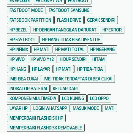
EVERCOSS
FB LEWAT WA
FASTBOOT
FASTBOOT MODE
FASTBOOT SAMSUNG
FATSBOOK PARTITION
FLASH DRIVE
GERAK SENDIRI
HP BEZEL
HP DENGAN PANGGILAN DARURAT
HP ERROR
HP FASTBOOT
HP HANG TIDAK BISA DISENTUH
HP INFINIX
HP MATI
HP MATI TOTAL
HP NGEHANG
HP VIVO
HP VIVO Y12
HIDUP SENDIRI
HITAM
HP HANG
HP LAYAR
HP MATI
HP TIBA-TIBA
IMEI BEA CUKAI
IMEI TIDAK TERDAFTAR DI BEA CUKAI
INDIKATOR BATERAI
KELUAR DARI
KOMPONEN MULTIMEDIA
LCD KUNING
LCD OPPO
LAYAR HP
LOGIN WHATSAPP
MASUK MODE
MATI
MEMPERBAIKI FLASHDISK HP
MEMPERBAIKI FLASHDISK REMOVABLE