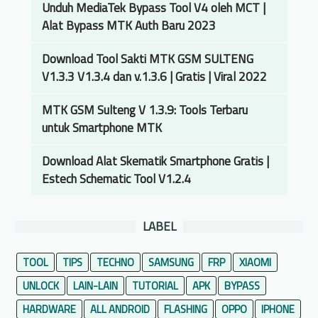
l
Unduh MediaTek Bypass Tool V4 oleh MCT |
a
Alat Bypass MTK Auth Baru 2023
k
Download Tool Sakti MTK GSM SULTENG
u
V1.3.3 V1.3.4 dan v.1.3.6 | Gratis | Viral 2022
k
a
MTK GSM Sulteng V 1.3.9: Tools Terbaru
n
untuk Smartphone MTK
J
i
Download Alat Skematik Smartphone Gratis |
k
Estech Schematic Tool V1.2.4
a
H
P
LABEL
F
a
TOOL
TIPS
TECHNO
SAMSUNG
FRP
XIAOMI
s
UNLOCK
LAIN-LAIN
TUTORIAL
APK
BYPASS
t
b
HARDWARE
ALL ANDROID
FLASHING
OPPO
IPHONE