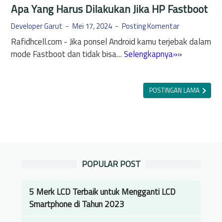
Apa Yang Harus Dilakukan Jika HP Fastboot
Developer Garut
Mei 17, 2024
Posting Komentar
Rafidhcell.com - Jika ponsel Android kamu terjebak dalam
A
mode Fastboot dan tidak bisa…
Selengkapnya»»
p
a
Y
POSTINGAN LAMA
a
n
g
H
a
POPULAR POST
r
u
s
5 Merk LCD Terbaik untuk Mengganti LCD
D
Smartphone di Tahun 2023
i