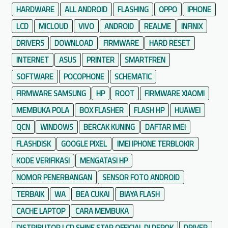
o
HARDWARE
ALL ANDROID
FLASHING
OPPO
IPHONE
l
LCD
MICLOUD
VIVO
ANDROID
REALME
INFINIX
a
DRIVERS
DOWNLOAD
FIRMWARE
HARD RESET
T
a
INTERNET
ASUS
PRINTER
SMARTFREN
n
SOFTWARE
POCOPHONE
SCHEMATIC
p
FIRMWARE SAMSUNG
HP
ROOT
FIRMWARE XIAOMI
a
MEMBUKA POLA
BOX FLASHER
FLASH HP
HUAWEI
R
e
QCN
WINDOWS
BERCAK KUNING
DAFTAR IMEI
s
FLASHDISK
GOOGLE PIXEL
IMEI IPHONE TERBLOKIR
e
KODE VERIFIKASI
MENGATASI HP
t
NOMOR PENERBANGAN
SENSOR FOTO ANDROID
TERBAIK
WA
BEA CUKAI
BIAYA FLASH
CACHE LAPTOP
CARA MEMBUKA
DISTRIBUTOR LCD SHINE STAR OFFICIAL DI DEPOK
DRIVER