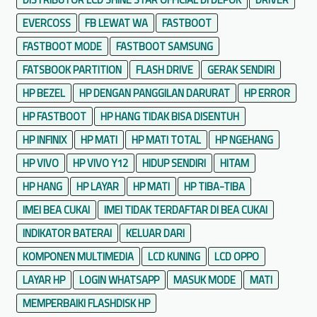
EVERCOSS
FB LEWAT WA
FASTBOOT
FASTBOOT MODE
FASTBOOT SAMSUNG
FATSBOOK PARTITION
FLASH DRIVE
GERAK SENDIRI
HP BEZEL
HP DENGAN PANGGILAN DARURAT
HP ERROR
HP FASTBOOT
HP HANG TIDAK BISA DISENTUH
HP INFINIX
HP MATI
HP MATI TOTAL
HP NGEHANG
HP VIVO
HP VIVO Y12
HIDUP SENDIRI
HITAM
HP HANG
HP LAYAR
HP MATI
HP TIBA-TIBA
IMEI BEA CUKAI
IMEI TIDAK TERDAFTAR DI BEA CUKAI
INDIKATOR BATERAI
KELUAR DARI
KOMPONEN MULTIMEDIA
LCD KUNING
LCD OPPO
LAYAR HP
LOGIN WHATSAPP
MASUK MODE
MATI
MEMPERBAIKI FLASHDISK HP