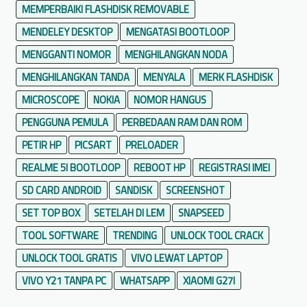
MEMPERBAIKI FLASHDISK REMOVABLE
MENDELEY DESKTOP
MENGATASI BOOTLOOP
MENGGANTI NOMOR
MENGHILANGKAN NODA
MENGHILANGKAN TANDA
MENYALA
MERK FLASHDISK
MICROSCOPE
NOKIA
NOMOR HANGUS
PENGGUNA PEMULA
PERBEDAAN RAM DAN ROM
PETIR HP
PICSART
PRELOADER
REALME 5I BOOTLOOP
REBOOT HP
REGISTRASI IMEI
SD CARD ANDROID
SANDISK
SCREENSHOT
SET TOP BOX
SETELAH DI LEM
SNAPSEED
TOOL SOFTWARE
TRENDING
UNLOCK TOOL CRACK
UNLOCK TOOL GRATIS
VIVO LEWAT LAPTOP
VIVO Y21 TANPA PC
WHATSAPP
XIAOMI G27I