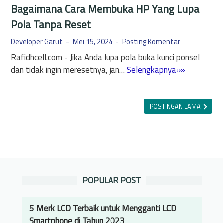
Bagaimana Cara Membuka HP Yang Lupa
Pola Tanpa Reset
Developer Garut
Mei 15, 2024
Posting Komentar
Rafidhcell.com - Jika Anda lupa pola buka kunci ponsel
B
dan tidak ingin meresetnya, jan…
Selengkapnya»»
a
g
a
POSTINGAN LAMA
i
m
a
n
a
POPULAR POST
C
a
r
5 Merk LCD Terbaik untuk Mengganti LCD
a
Smartphone di Tahun 2023