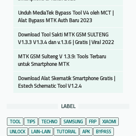
M
e
Unduh MediaTek Bypass Tool V4 oleh MCT |
m
Alat Bypass MTK Auth Baru 2023
b
Download Tool Sakti MTK GSM SULTENG
u
V1.3.3 V1.3.4 dan v.1.3.6 | Gratis | Viral 2022
k
a
MTK GSM Sulteng V 1.3.9: Tools Terbaru
H
untuk Smartphone MTK
P
Y
Download Alat Skematik Smartphone Gratis |
a
Estech Schematic Tool V1.2.4
n
g
L
LABEL
u
p
TOOL
TIPS
TECHNO
SAMSUNG
FRP
XIAOMI
a
UNLOCK
LAIN-LAIN
TUTORIAL
APK
BYPASS
P