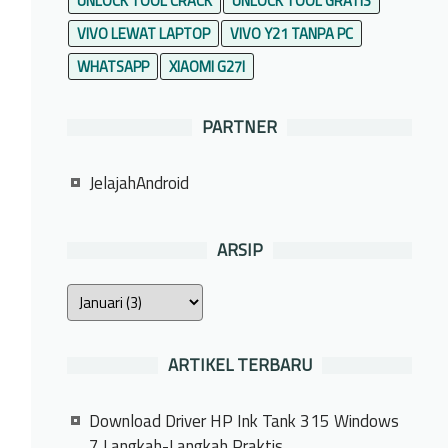
UNLOCK TOOL CRACK
UNLOCK TOOL GRATIS
VIVO LEWAT LAPTOP
VIVO Y21 TANPA PC
WHATSAPP
XIAOMI G27I
PARTNER
JelajahAndroid
ARSIP
ARTIKEL TERBARU
Download Driver HP Ink Tank 315 Windows
7 Langkah-Langkah Praktis