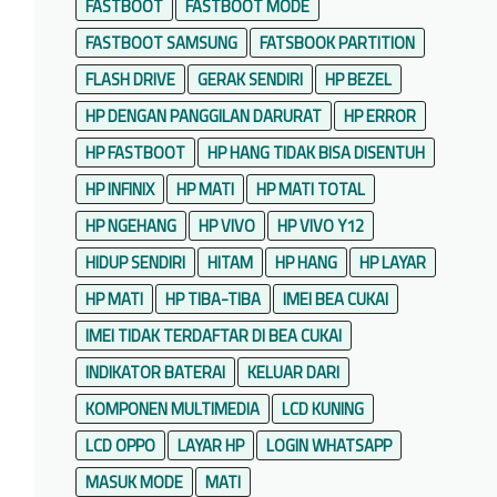
FASTBOOT
FASTBOOT MODE
FASTBOOT SAMSUNG
FATSBOOK PARTITION
FLASH DRIVE
GERAK SENDIRI
HP BEZEL
HP DENGAN PANGGILAN DARURAT
HP ERROR
HP FASTBOOT
HP HANG TIDAK BISA DISENTUH
HP INFINIX
HP MATI
HP MATI TOTAL
HP NGEHANG
HP VIVO
HP VIVO Y12
HIDUP SENDIRI
HITAM
HP HANG
HP LAYAR
HP MATI
HP TIBA-TIBA
IMEI BEA CUKAI
IMEI TIDAK TERDAFTAR DI BEA CUKAI
INDIKATOR BATERAI
KELUAR DARI
KOMPONEN MULTIMEDIA
LCD KUNING
LCD OPPO
LAYAR HP
LOGIN WHATSAPP
MASUK MODE
MATI