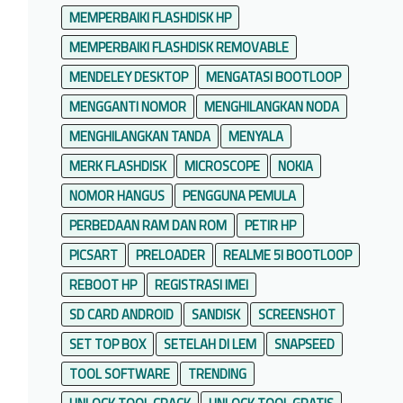
MEMPERBAIKI FLASHDISK HP
MEMPERBAIKI FLASHDISK REMOVABLE
MENDELEY DESKTOP
MENGATASI BOOTLOOP
MENGGANTI NOMOR
MENGHILANGKAN NODA
MENGHILANGKAN TANDA
MENYALA
MERK FLASHDISK
MICROSCOPE
NOKIA
NOMOR HANGUS
PENGGUNA PEMULA
PERBEDAAN RAM DAN ROM
PETIR HP
PICSART
PRELOADER
REALME 5I BOOTLOOP
REBOOT HP
REGISTRASI IMEI
SD CARD ANDROID
SANDISK
SCREENSHOT
SET TOP BOX
SETELAH DI LEM
SNAPSEED
TOOL SOFTWARE
TRENDING