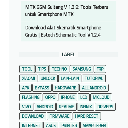
MTK GSM Sulteng V 1.3.9: Tools Terbaru
untuk Smartphone MTK
Download Alat Skematik Smartphone
Gratis | Estech Schematic Tool V1.2.4
LABEL
TOOL
TIPS
TECHNO
SAMSUNG
FRP
XIAOMI
UNLOCK
LAIN-LAIN
TUTORIAL
APK
BYPASS
HARDWARE
ALL ANDROID
FLASHING
OPPO
IPHONE
LCD
MICLOUD
VIVO
ANDROID
REALME
INFINIX
DRIVERS
DOWNLOAD
FIRMWARE
HARD RESET
INTERNET
ASUS
PRINTER
SMARTFREN