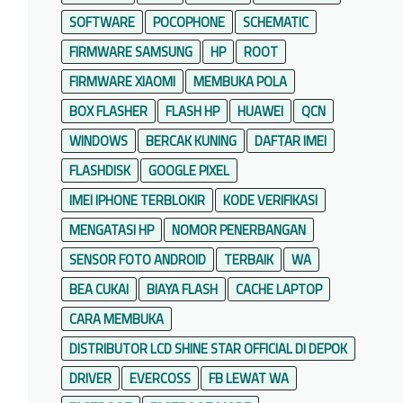
SOFTWARE
POCOPHONE
SCHEMATIC
FIRMWARE SAMSUNG
HP
ROOT
FIRMWARE XIAOMI
MEMBUKA POLA
BOX FLASHER
FLASH HP
HUAWEI
QCN
WINDOWS
BERCAK KUNING
DAFTAR IMEI
FLASHDISK
GOOGLE PIXEL
IMEI IPHONE TERBLOKIR
KODE VERIFIKASI
MENGATASI HP
NOMOR PENERBANGAN
SENSOR FOTO ANDROID
TERBAIK
WA
BEA CUKAI
BIAYA FLASH
CACHE LAPTOP
CARA MEMBUKA
DISTRIBUTOR LCD SHINE STAR OFFICIAL DI DEPOK
DRIVER
EVERCOSS
FB LEWAT WA