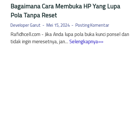
Bagaimana Cara Membuka HP Yang Lupa
Pola Tanpa Reset
Developer Garut
Mei 15, 2024
Posting Komentar
Rafidhcell.com - Jika Anda lupa pola buka kunci ponsel dan
B
tidak ingin meresetnya, jan…
Selengkapnya»»
a
g
a
i
m
a
n
a
C
a
r
a