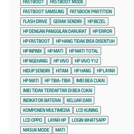
FASTBOOT
FASTBOOT MODE
FASTBOOT SAMSUNG
FATSBOOK PARTITION
FLASH DRIVE
GERAK SENDIRI
HP BEZEL
HP DENGAN PANGGILAN DARURAT
HP ERROR
HP FASTBOOT
HP HANG TIDAK BISA DISENTUH
HP INFINIX
HP MATI
HP MATI TOTAL
HP NGEHANG
HP VIVO
HP VIVO Y12
HIDUP SENDIRI
HITAM
HP HANG
HP LAYAR
HP MATI
HP TIBA-TIBA
IMEI BEA CUKAI
IMEI TIDAK TERDAFTAR DI BEA CUKAI
INDIKATOR BATERAI
KELUAR DARI
KOMPONEN MULTIMEDIA
LCD KUNING
LCD OPPO
LAYAR HP
LOGIN WHATSAPP
MASUK MODE
MATI