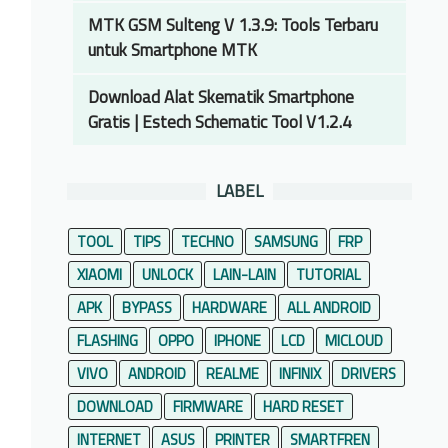
MTK GSM Sulteng V 1.3.9: Tools Terbaru
untuk Smartphone MTK
Download Alat Skematik Smartphone
Gratis | Estech Schematic Tool V1.2.4
LABEL
TOOL
TIPS
TECHNO
SAMSUNG
FRP
XIAOMI
UNLOCK
LAIN-LAIN
TUTORIAL
APK
BYPASS
HARDWARE
ALL ANDROID
FLASHING
OPPO
IPHONE
LCD
MICLOUD
VIVO
ANDROID
REALME
INFINIX
DRIVERS
DOWNLOAD
FIRMWARE
HARD RESET
INTERNET
ASUS
PRINTER
SMARTFREN