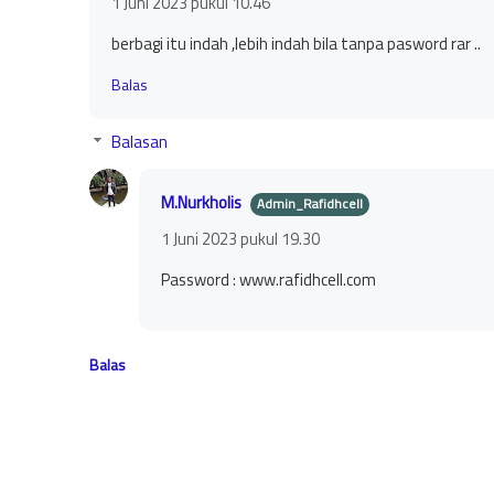
1 Juni 2023 pukul 10.46
berbagi itu indah ,lebih indah bila tanpa pasword rar ..
Balas
Balasan
M.Nurkholis
1 Juni 2023 pukul 19.30
Password : www.rafidhcell.com
Balas