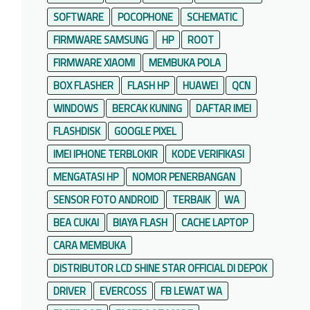
SOFTWARE
POCOPHONE
SCHEMATIC
FIRMWARE SAMSUNG
HP
ROOT
FIRMWARE XIAOMI
MEMBUKA POLA
BOX FLASHER
FLASH HP
HUAWEI
QCN
WINDOWS
BERCAK KUNING
DAFTAR IMEI
FLASHDISK
GOOGLE PIXEL
IMEI IPHONE TERBLOKIR
KODE VERIFIKASI
MENGATASI HP
NOMOR PENERBANGAN
SENSOR FOTO ANDROID
TERBAIK
WA
BEA CUKAI
BIAYA FLASH
CACHE LAPTOP
CARA MEMBUKA
DISTRIBUTOR LCD SHINE STAR OFFICIAL DI DEPOK
DRIVER
EVERCOSS
FB LEWAT WA