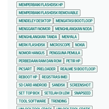
MEMPERBAIKI FLASHDISK HP
MEMPERBAIKI FLASHDISK REMOVABLE
MENDELEY DESKTOP
MENGATASI BOOTLOOP
MENGGANTI NOMOR
MENGHILANGKAN NODA
MENGHILANGKAN TANDA
MENYALA
MERK FLASHDISK
MICROSCOPE
NOKIA
NOMOR HANGUS
PENGGUNA PEMULA
PERBEDAAN RAM DAN ROM
PETIR HP
PICSART
PRELOADER
REALME 5I BOOTLOOP
REBOOT HP
REGISTRASI IMEI
SD CARD ANDROID
SANDISK
SCREENSHOT
SET TOP BOX
SETELAH DI LEM
SNAPSEED
TOOL SOFTWARE
TRENDING