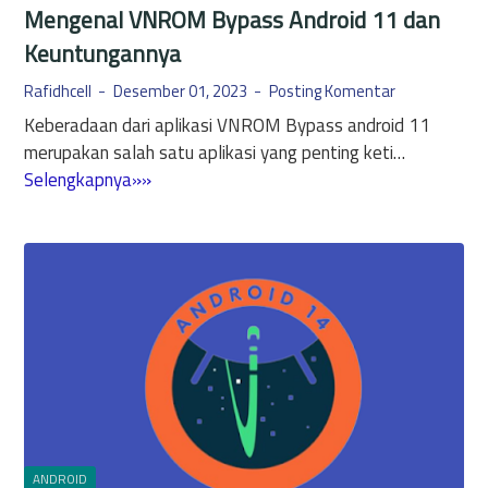
Mengenal VNROM Bypass Android 11 dan
Keuntungannya
Rafidhcell
Desember 01, 2023
Posting Komentar
Keberadaan dari aplikasi VNROM Bypass android 11
merupakan salah satu aplikasi yang penting keti…
M
Selengkapnya»»
e
n
g
e
n
a
l
V
N
R
O
ANDROID