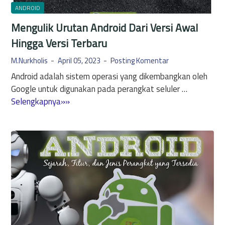
r
e
ANDROID
d
n
Mengulik Urutan Android Dari Versi Awal
e
g
n
Hingga Versi Terbaru
e
g
n
M.Nurkholis
April 05, 2023
Posting Komentar
a
a
Android adalah sistem operasi yang dikembangkan oleh
n
i
Google untuk digunakan pada perangkat seluler …
B
S
M
Selengkapnya»»
e
e
e
b
c
n
e
u
g
r
r
u
a
i
l
p
t
i
a
y
k
F
B
U
i
r
r
t
o