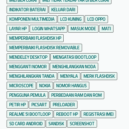
IMEI BEA CUKAI
IMEI TIDAK TERDAFTAR DI BEA CUKAI
INDIKATOR BATERAI
KELUAR DARI
KOMPONEN MULTIMEDIA
LCD KUNING
LCD OPPO
LAYAR HP
LOGIN WHATSAPP
MASUK MODE
MATI
MEMPERBAIKI FLASHDISK HP
MEMPERBAIKI FLASHDISK REMOVABLE
MENDELEY DESKTOP
MENGATASI BOOTLOOP
MENGGANTI NOMOR
MENGHILANGKAN NODA
MENGHILANGKAN TANDA
MENYALA
MERK FLASHDISK
MICROSCOPE
NOKIA
NOMOR HANGUS
PENGGUNA PEMULA
PERBEDAAN RAM DAN ROM
PETIR HP
PICSART
PRELOADER
REALME 5I BOOTLOOP
REBOOT HP
REGISTRASI IMEI
SD CARD ANDROID
SANDISK
SCREENSHOT