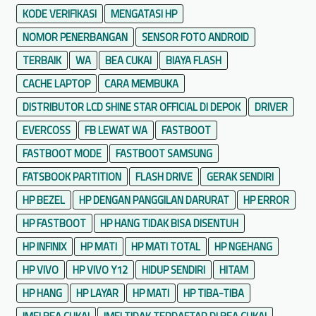
g
l
KODE VERIFIKASI
MENGATASI HP
P
e
NOMOR PENERBANGAN
SENSOR FOTO ANDROID
o
p
TERBAIK
WA
BEA CUKAI
BIAYA FLASH
u
CACHE LAPTOP
CARA MEMBUKA
l
DISTRIBUTOR LCD SHINE STAR OFFICIAL DI DEPOK
DRIVER
e
r
EVERCOSS
FB LEWAT WA
FASTBOOT
d
FASTBOOT MODE
FASTBOOT SAMSUNG
i
FATSBOOK PARTITION
FLASH DRIVE
GERAK SENDIRI
A
n
HP BEZEL
HP DENGAN PANGGILAN DARURAT
HP ERROR
d
HP FASTBOOT
HP HANG TIDAK BISA DISENTUH
r
HP INFINIX
HP MATI
HP MATI TOTAL
HP NGEHANG
o
i
HP VIVO
HP VIVO Y12
HIDUP SENDIRI
HITAM
d
HP HANG
HP LAYAR
HP MATI
HP TIBA-TIBA