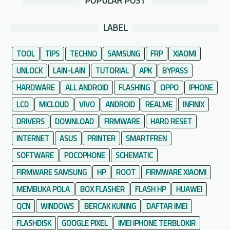
POPULAR POST
i
e
u
k
r
n
a
LABEL
b
t
s
a
u
i
TOOL
TIPS
TECHNO
SAMSUNG
FRP
XIAOMI
r
k
E
u
UNLOCK
LAIN-LAIN
TUTORIAL
APK
BYPASS
P
d
e
HARDWARE
ALL ANDROID
FLASHING
OPPO
IPHONE
i
r
t
LCD
MICLOUD
VIVO
ANDROID
REALME
INFINIX
a
F
DRIVERS
DOWNLOAD
FIRMWARE
HARD RESET
n
o
g
INTERNET
ASUS
PRINTER
SMARTFREN
t
k
o
SOFTWARE
POCOPHONE
SCHEMATIC
a
P
FIRMWARE SAMSUNG
HP
ROOT
FIRMWARE XIAOMI
t
a
M
MEMBUKA POLA
BOX FLASHER
FLASH HP
HUAWEI
l
o
QCN
WINDOWS
BERCAK KUNING
i
DAFTAR IMEI
b
n
FLASHDISK
GOOGLE PIXEL
IMEI IPHONE TERBLOKIR
i