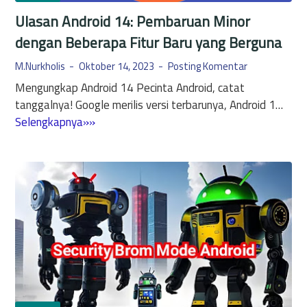
M
Ulasan Android 14: Pembaruan Minor
B
dengan Beberapa Fitur Baru yang Berguna
y
p
M.Nurkholis
Oktober 14, 2023
Posting Komentar
a
Mengungkap Android 14 Pecinta Android, catat
s
tanggalnya! Google merilis versi terbarunya, Android 1…
s
U
Selengkapnya»»
A
l
n
a
d
s
r
a
o
n
i
A
d
n
1
d
1
r
d
o
a