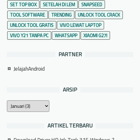
SET TOP BOX
SETELAH DI LEM
SNAPSEED
TOOL SOFTWARE
TRENDING
UNLOCK TOOL CRACK
UNLOCK TOOL GRATIS
VIVO LEWAT LAPTOP
VIVO Y21 TANPA PC
WHATSAPP
XIAOMI G27I
PARTNER
JelajahAndroid
ARSIP
ARTIKEL TERBARU
Download Driver HP Ink Tank 315 Windows 7