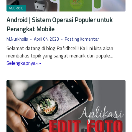
u
u
m
t
ANDROID
r
M
a
B
Android | Sistem Operasi Populer untuk
o
n
a
d
Perangkat Mobile
A
r
e
n
u
M.Nurkholis
April 04, 2023
Posting Komentar
A
d
y
Selamat datang di blog Rafidhcell! Kali ini kita akan
n
r
a
membahas topik yang sangat menarik dan popule…
d
o
n
A
Selengkapnya»»
r
i
g
n
o
d
B
d
i
D
e
r
d
a
r
o
r
g
i
i
u
d
V
n
|
e
a
S
r
i