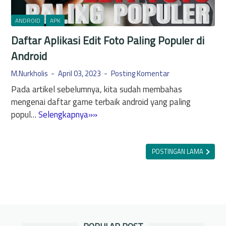
s
s
i
t
ANDROID
APK
A
e
Daftar Aplikasi Edit Foto Paling Populer di
w
m
a
Android
O
l
p
M.Nurkholis
April 03, 2023
Posting Komentar
H
e
Pada artikel sebelumnya, kita sudah membahas
i
r
mengenai daftar game terbaik android yang paling
n
a
D
popul…
Selengkapnya»»
g
s
a
g
i
f
a
P
t
POSTINGAN LAMA
V
o
a
e
p
r
r
u
A
s
l
p
i
e
l
T
r