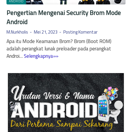
i
ANDROID
n
d
Pengertian Mengenai Security Brom Mode
K
1
e
Android
4
u
:
M.Nurkholis
Mei 21, 2023
Posting Komentar
n
P
Apa itu Mode Keamanan Brom? Brom (Boot ROM)
t
e
adalah perangkat lunak preloader pada perangkat
u
m
P
Androi…
Selengkapnya»»
n
b
e
g
a
n
a
r
g
n
u
e
n
a
r
y
n
t
a
M
i
i
a
n
n
o
M