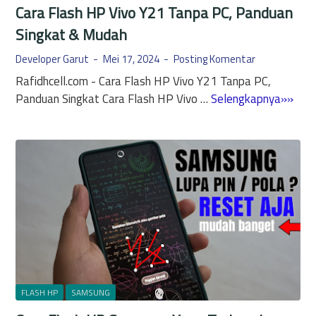
Cara Flash HP Vivo Y21 Tanpa PC, Panduan
Singkat & Mudah
Developer Garut
Mei 17, 2024
Posting Komentar
Rafidhcell.com - Cara Flash HP Vivo Y21 Tanpa PC,
C
Panduan Singkat Cara Flash HP Vivo …
Selengkapnya»»
a
r
a
F
l
a
s
h
H
P
V
FLASH HP
SAMSUNG
i