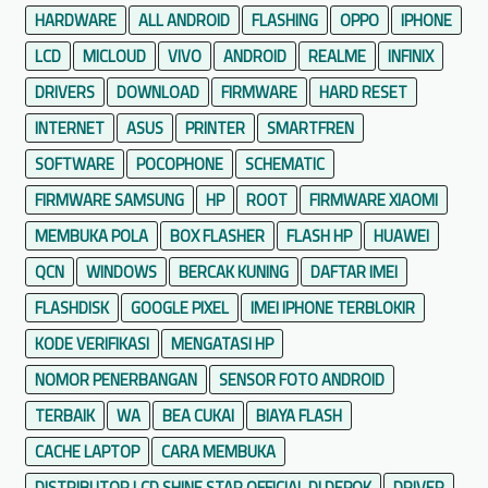
u
HARDWARE
ALL ANDROID
FLASHING
OPPO
IPHONE
a
LCD
MICLOUD
VIVO
ANDROID
REALME
INFINIX
n
DRIVERS
DOWNLOAD
FIRMWARE
HARD RESET
L
e
INTERNET
ASUS
PRINTER
SMARTFREN
n
SOFTWARE
POCOPHONE
SCHEMATIC
g
FIRMWARE SAMSUNG
HP
ROOT
FIRMWARE XIAOMI
k
MEMBUKA POLA
a
BOX FLASHER
FLASH HP
HUAWEI
p
QCN
WINDOWS
BERCAK KUNING
DAFTAR IMEI
K
FLASHDISK
GOOGLE PIXEL
IMEI IPHONE TERBLOKIR
u
KODE VERIFIKASI
MENGATASI HP
s
u
NOMOR PENERBANGAN
SENSOR FOTO ANDROID
s
TERBAIK
WA
BEA CUKAI
BIAYA FLASH
P
CACHE LAPTOP
CARA MEMBUKA
e
m
DISTRIBUTOR LCD SHINE STAR OFFICIAL DI DEPOK
DRIVER