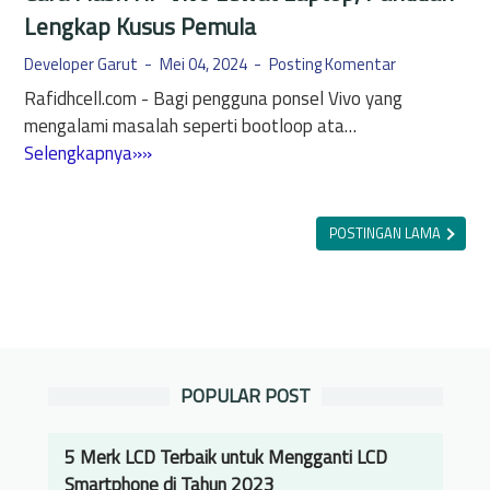
m
a
Lengkap Kusus Pemula
s
n
u
Developer Garut
Mei 04, 2024
Posting Komentar
S
n
Rafidhcell.com - Bagi pengguna ponsel Vivo yang
i
g
mengalami masalah seperti bootloop ata…
n
Y
C
Selengkapnya»»
g
a
a
k
n
r
a
g
a
POSTINGAN LAMA
t
T
F
&
e
l
M
r
a
u
k
s
d
u
h
a
n
POPULAR POST
H
h
c
P
i
V
5 Merk LCD Terbaik untuk Mengganti LCD
P
i
Smartphone di Tahun 2023