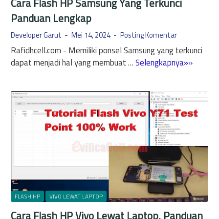
Cara Flash HP Samsung Yang Terkunci
v
Panduan Lengkap
o
Y
Developer Garut
Mei 14, 2024
Posting Komentar
2
Rafidhcell.com - Memiliki ponsel Samsung yang terkunci
1
C
dapat menjadi hal yang membuat …
Selengkapnya»»
T
a
a
r
n
a
p
F
a
l
P
a
C
s
,
h
P
H
a
P
n
S
FLASH HP
VIVO LEWAT LAPTOP
d
a
Cara Flash HP Vivo Lewat Laptop, Panduan
u