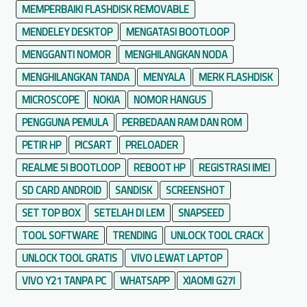
MEMPERBAIKI FLASHDISK REMOVABLE
MENDELEY DESKTOP
MENGATASI BOOTLOOP
MENGGANTI NOMOR
MENGHILANGKAN NODA
MENGHILANGKAN TANDA
MENYALA
MERK FLASHDISK
MICROSCOPE
NOKIA
NOMOR HANGUS
PENGGUNA PEMULA
PERBEDAAN RAM DAN ROM
PETIR HP
PICSART
PRELOADER
REALME 5I BOOTLOOP
REBOOT HP
REGISTRASI IMEI
SD CARD ANDROID
SANDISK
SCREENSHOT
SET TOP BOX
SETELAH DI LEM
SNAPSEED
TOOL SOFTWARE
TRENDING
UNLOCK TOOL CRACK
UNLOCK TOOL GRATIS
VIVO LEWAT LAPTOP
VIVO Y21 TANPA PC
WHATSAPP
XIAOMI G27I