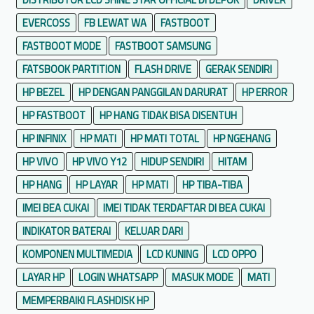
u
EVERCOSS
FB LEWAT WA
FASTBOOT
l
FASTBOOT MODE
FASTBOOT SAMSUNG
a
FATSBOOK PARTITION
FLASH DRIVE
GERAK SENDIRI
HP BEZEL
HP DENGAN PANGGILAN DARURAT
HP ERROR
HP FASTBOOT
HP HANG TIDAK BISA DISENTUH
HP INFINIX
HP MATI
HP MATI TOTAL
HP NGEHANG
HP VIVO
HP VIVO Y12
HIDUP SENDIRI
HITAM
HP HANG
HP LAYAR
HP MATI
HP TIBA-TIBA
IMEI BEA CUKAI
IMEI TIDAK TERDAFTAR DI BEA CUKAI
INDIKATOR BATERAI
KELUAR DARI
KOMPONEN MULTIMEDIA
LCD KUNING
LCD OPPO
LAYAR HP
LOGIN WHATSAPP
MASUK MODE
MATI
MEMPERBAIKI FLASHDISK HP