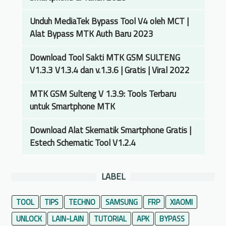
a
v
n
o
Unduh MediaTek Bypass Tool V4 oleh MCT |
d
L
Alat Bypass MTK Auth Baru 2023
u
e
a
Download Tool Sakti MTK GSM SULTENG
w
n
V1.3.3 V1.3.4 dan v.1.3.6 | Gratis | Viral 2022
a
L
t
e
MTK GSM Sulteng V 1.3.9: Tools Terbaru
L
n
untuk Smartphone MTK
a
g
p
k
Download Alat Skematik Smartphone Gratis |
t
a
Estech Schematic Tool V1.2.4
o
p
p
,
LABEL
P
a
TOOL
TIPS
TECHNO
SAMSUNG
FRP
XIAOMI
n
UNLOCK
LAIN-LAIN
TUTORIAL
APK
BYPASS
d