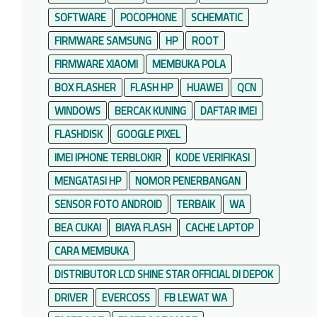
SOFTWARE
POCOPHONE
SCHEMATIC
FIRMWARE SAMSUNG
HP
ROOT
FIRMWARE XIAOMI
MEMBUKA POLA
BOX FLASHER
FLASH HP
HUAWEI
QCN
WINDOWS
BERCAK KUNING
DAFTAR IMEI
FLASHDISK
GOOGLE PIXEL
IMEI IPHONE TERBLOKIR
KODE VERIFIKASI
MENGATASI HP
NOMOR PENERBANGAN
SENSOR FOTO ANDROID
TERBAIK
WA
BEA CUKAI
BIAYA FLASH
CACHE LAPTOP
CARA MEMBUKA
DISTRIBUTOR LCD SHINE STAR OFFICIAL DI DEPOK
DRIVER
EVERCOSS
FB LEWAT WA