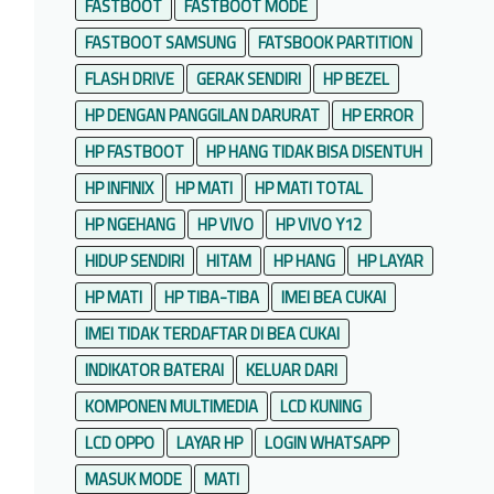
FASTBOOT
FASTBOOT MODE
FASTBOOT SAMSUNG
FATSBOOK PARTITION
FLASH DRIVE
GERAK SENDIRI
HP BEZEL
HP DENGAN PANGGILAN DARURAT
HP ERROR
HP FASTBOOT
HP HANG TIDAK BISA DISENTUH
HP INFINIX
HP MATI
HP MATI TOTAL
HP NGEHANG
HP VIVO
HP VIVO Y12
HIDUP SENDIRI
HITAM
HP HANG
HP LAYAR
HP MATI
HP TIBA-TIBA
IMEI BEA CUKAI
IMEI TIDAK TERDAFTAR DI BEA CUKAI
INDIKATOR BATERAI
KELUAR DARI
KOMPONEN MULTIMEDIA
LCD KUNING
LCD OPPO
LAYAR HP
LOGIN WHATSAPP
MASUK MODE
MATI