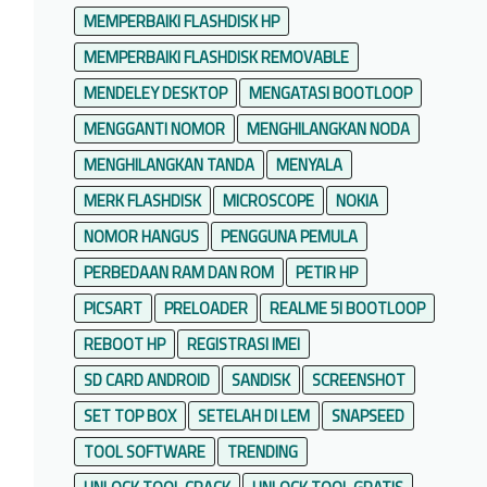
MEMPERBAIKI FLASHDISK HP
MEMPERBAIKI FLASHDISK REMOVABLE
MENDELEY DESKTOP
MENGATASI BOOTLOOP
MENGGANTI NOMOR
MENGHILANGKAN NODA
MENGHILANGKAN TANDA
MENYALA
MERK FLASHDISK
MICROSCOPE
NOKIA
NOMOR HANGUS
PENGGUNA PEMULA
PERBEDAAN RAM DAN ROM
PETIR HP
PICSART
PRELOADER
REALME 5I BOOTLOOP
REBOOT HP
REGISTRASI IMEI
SD CARD ANDROID
SANDISK
SCREENSHOT
SET TOP BOX
SETELAH DI LEM
SNAPSEED
TOOL SOFTWARE
TRENDING