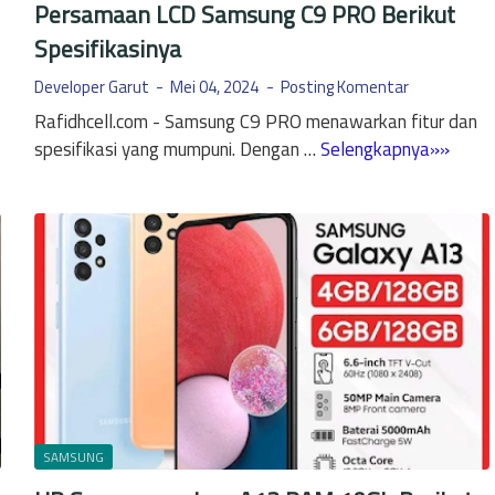
Persamaan LCD Samsung C9 PRO Berikut
T
Spesifikasinya
i
b
Developer Garut
Mei 04, 2024
Posting Komentar
a
Rafidhcell.com - Samsung C9 PRO menawarkan fitur dan
M
P
spesifikasi yang mumpuni. Dengan …
Selengkapnya»»
a
e
t
r
i
s
T
a
o
m
t
a
a
a
l
n
D
L
a
C
n
D
SAMSUNG
T
S
i