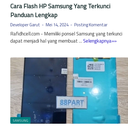
Cara Flash HP Samsung Yang Terkunci
Panduan Lengkap
Developer Garut
Mei 14, 2024
Posting Komentar
Rafidhcell.com - Memiliki ponsel Samsung yang terkunci
C
dapat menjadi hal yang membuat …
Selengkapnya»»
a
r
a
F
l
a
s
h
H
P
S
SAMSUNG
a