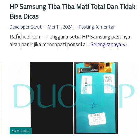
HP Samsung Tiba Tiba Mati Total Dan Tidak
Bisa Dicas
Developer Garut
Mei 11, 2024
Posting Komentar
Rafidhcell.com - Pengguna setia HP Samsung pastinya
H
akan panik jika mendapati ponsel a…
Selengkapnya»»
P
S
a
m
s
u
n
g
T
i
b
SAMSUNG
a