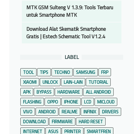
MTK GSM Sulteng V 1.3.9: Tools Terbaru
untuk Smartphone MTK
Download Alat Skematik Smartphone
Gratis | Estech Schematic Tool V1.2.4
LABEL
TOOL
TIPS
TECHNO
SAMSUNG
FRP
XIAOMI
UNLOCK
LAIN-LAIN
TUTORIAL
APK
BYPASS
HARDWARE
ALL ANDROID
FLASHING
OPPO
IPHONE
LCD
MICLOUD
VIVO
ANDROID
REALME
INFINIX
DRIVERS
DOWNLOAD
FIRMWARE
HARD RESET
INTERNET
ASUS
PRINTER
SMARTFREN