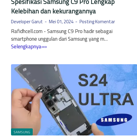
Spesifikasi Samsung C9 Pro Lengkap
r
a
Kelebihan dan kekurangannya
o
n
O
d
Developer Garut
Mei 01, 2024
Posting Komentar
r
u
Rafidhcell.com - Samsung C9 Pro hadir sebagai
i
a
smartphone unggulan dari Samsung yang m…
B
n
S
Selengkapnya»»
e
L
p
k
e
e
a
n
s
s
g
i
C
k
f
o
a
i
p
p
k
o
a
t
s
a
i
n
S
SAMSUNG
: