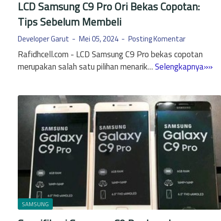
LCD Samsung C9 Pro Ori Bekas Copotan:
m
Tips Sebelum Membeli
s
u
Developer Garut
Mei 05, 2024
Posting Komentar
n
Rafidhcell.com - LCD Samsung C9 Pro bekas copotan
g
L
merupakan salah satu pilihan menarik…
Selengkapnya»»
Y
C
a
D
n
S
g
a
T
m
e
s
r
u
k
n
u
g
n
C
c
9
SAMSUNG
i
P
P