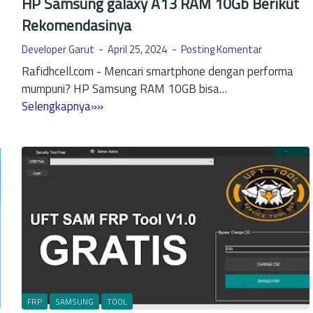
HP Samsung galaxy A13 RAM 10Gb Berikut
a
d
Rekomendasinya
m
a
s
k
Developer Garut
April 25, 2024
Posting Komentar
u
B
Rafidhcell.com - Mencari smartphone dengan performa
n
i
mumpuni? HP Samsung RAM 10GB bisa…
g
s
H
Selengkapnya»»
C
a
P
9
D
S
P
i
a
R
c
m
O
a
s
B
s
u
e
n
r
g
i
g
k
a
u
l
FRP
SAMSUNG
TOOL
t