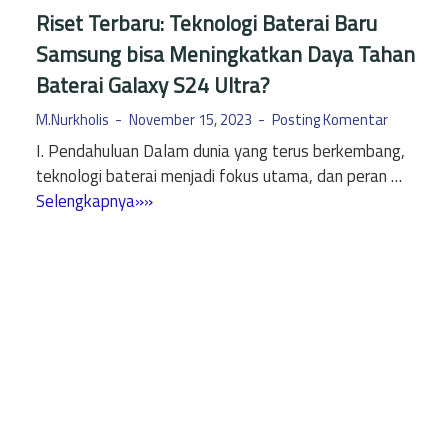
a
T
Riset Terbaru: Teknologi Baterai Baru
m
i
Samsung bisa Meningkatkan Daya Tahan
s
p
u
Baterai Galaxy S24 Ultra?
s
n
S
M.Nurkholis
November 15, 2023
Posting Komentar
g
e
I. Pendahuluan Dalam dunia yang terus berkembang,
C
b
teknologi baterai menjadi fokus utama, dan peran …
9
e
R
Selengkapnya»»
P
l
i
r
u
s
o
m
e
L
M
t
e
e
T
n
m
e
g
b
r
k
e
b
a
l
a
p
i