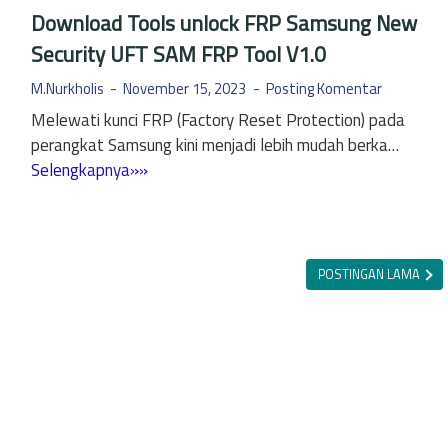
a
S
Download Tools unlock FRP Samsung New
x
p
Security UFT SAM FRP Tool V1.0
y
e
A
s
M.Nurkholis
November 15, 2023
Posting Komentar
1
i
Melewati kunci FRP (Factory Reset Protection) pada
3
f
perangkat Samsung kini menjadi lebih mudah berka…
R
i
D
Selengkapnya»»
A
k
o
M
a
w
1
s
n
0
i
l
POSTINGAN LAMA
G
n
o
b
y
a
B
a
d
e
T
r
o
i
o
k
l