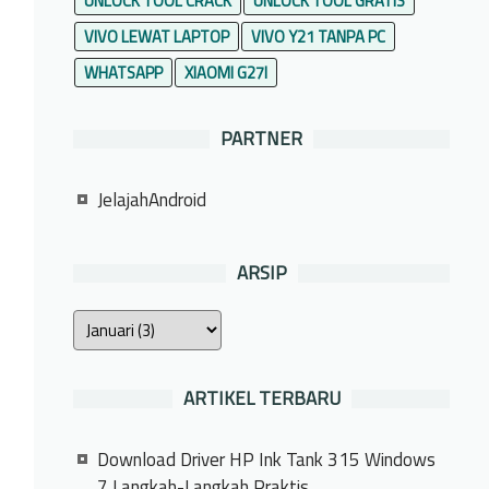
UNLOCK TOOL CRACK
UNLOCK TOOL GRATIS
VIVO LEWAT LAPTOP
VIVO Y21 TANPA PC
WHATSAPP
XIAOMI G27I
PARTNER
JelajahAndroid
ARSIP
ARTIKEL TERBARU
Download Driver HP Ink Tank 315 Windows
7 Langkah-Langkah Praktis