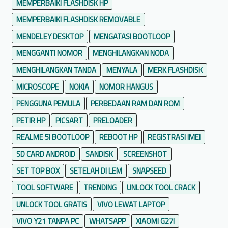
MEMPERBAIKI FLASHDISK HP
MEMPERBAIKI FLASHDISK REMOVABLE
MENDELEY DESKTOP
MENGATASI BOOTLOOP
MENGGANTI NOMOR
MENGHILANGKAN NODA
MENGHILANGKAN TANDA
MENYALA
MERK FLASHDISK
MICROSCOPE
NOKIA
NOMOR HANGUS
PENGGUNA PEMULA
PERBEDAAN RAM DAN ROM
PETIR HP
PICSART
PRELOADER
REALME 5I BOOTLOOP
REBOOT HP
REGISTRASI IMEI
SD CARD ANDROID
SANDISK
SCREENSHOT
SET TOP BOX
SETELAH DI LEM
SNAPSEED
TOOL SOFTWARE
TRENDING
UNLOCK TOOL CRACK
UNLOCK TOOL GRATIS
VIVO LEWAT LAPTOP
VIVO Y21 TANPA PC
WHATSAPP
XIAOMI G27I