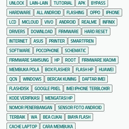
UNLOCK
LAIN-LAIN
TUTORIAL
APK
BYPASS
M
a
HARDWARE
ALL ANDROID
FLASHING
OPPO
IPHONE
t
LCD
MICLOUD
VIVO
ANDROID
REALME
INFINIX
i
DRIVERS
DOWNLOAD
FIRMWARE
HARD RESET
INTERNET
ASUS
PRINTER
SMARTFREN
SOFTWARE
POCOPHONE
SCHEMATIC
FIRMWARE SAMSUNG
HP
ROOT
FIRMWARE XIAOMI
MEMBUKA POLA
BOX FLASHER
FLASH HP
HUAWEI
QCN
WINDOWS
BERCAK KUNING
DAFTAR IMEI
FLASHDISK
GOOGLE PIXEL
IMEI IPHONE TERBLOKIR
KODE VERIFIKASI
MENGATASI HP
NOMOR PENERBANGAN
SENSOR FOTO ANDROID
TERBAIK
WA
BEA CUKAI
BIAYA FLASH
CACHE LAPTOP
CARA MEMBUKA