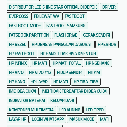
DISTRIBUTOR LCD SHINE STAR OFFICIAL DI DEPOK
DRIVER
EVERCOSS
FB LEWAT WA
FASTBOOT
FASTBOOT MODE
FASTBOOT SAMSUNG
FATSBOOK PARTITION
FLASH DRIVE
GERAK SENDIRI
HP BEZEL
HP DENGAN PANGGILAN DARURAT
HP ERROR
HP FASTBOOT
HP HANG TIDAK BISA DISENTUH
HP INFINIX
HP MATI
HP MATI TOTAL
HP NGEHANG
HP VIVO
HP VIVO Y12
HIDUP SENDIRI
HITAM
HP HANG
HP LAYAR
HP MATI
HP TIBA-TIBA
IMEI BEA CUKAI
IMEI TIDAK TERDAFTAR DI BEA CUKAI
INDIKATOR BATERAI
KELUAR DARI
KOMPONEN MULTIMEDIA
LCD KUNING
LCD OPPO
LAYAR HP
LOGIN WHATSAPP
MASUK MODE
MATI