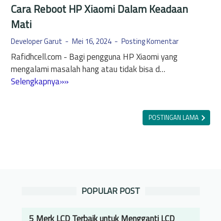
Cara Reboot HP Xiaomi Dalam Keadaan
Mati
Developer Garut
Mei 16, 2024
Posting Komentar
Rafidhcell.com - Bagi pengguna HP Xiaomi yang
mengalami masalah hang atau tidak bisa d…
C
Selengkapnya»»
a
r
a
POSTINGAN LAMA
R
e
b
o
o
POPULAR POST
t
H
P
5 Merk LCD Terbaik untuk Mengganti LCD