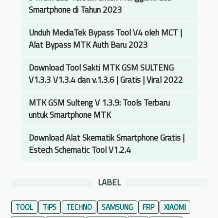
X
Smartphone di Tahun 2023
i
a
Unduh MediaTek Bypass Tool V4 oleh MCT |
o
Alat Bypass MTK Auth Baru 2023
m
Download Tool Sakti MTK GSM SULTENG
i
V1.3.3 V1.3.4 dan v.1.3.6 | Gratis | Viral 2022
D
a
MTK GSM Sulteng V 1.3.9: Tools Terbaru
l
untuk Smartphone MTK
a
m
Download Alat Skematik Smartphone Gratis |
K
Estech Schematic Tool V1.2.4
e
a
d
LABEL
a
a
TOOL
TIPS
TECHNO
SAMSUNG
FRP
XIAOMI
n