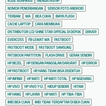
KODE VERIFIKASI
MENGATASI HP
NOMOR PENERBANGAN
SENSOR FOTO ANDROID
TERBAIK
WA
BEA CUKAI
BIAYA FLASH
CACHE LAPTOP
CARA MEMBUKA
DISTRIBUTOR LCD SHINE STAR OFFICIAL DI DEPOK
DRIVER
EVERCOSS
FB LEWAT WA
FASTBOOT
FASTBOOT MODE
FASTBOOT SAMSUNG
FATSBOOK PARTITION
FLASH DRIVE
GERAK SENDIRI
HP BEZEL
HP DENGAN PANGGILAN DARURAT
HP ERROR
HP FASTBOOT
HP HANG TIDAK BISA DISENTUH
HP INFINIX
HP MATI
HP MATI TOTAL
HP NGEHANG
HP VIVO
HP VIVO Y12
HIDUP SENDIRI
HITAM
HP HANG
HP LAYAR
HP MATI
HP TIBA-TIBA
IMEI BEA CUKAI
IMEI TIDAK TERDAFTAR DI BEA CUKAI