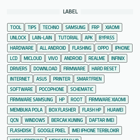
LABEL
TOOL
TIPS
TECHNO
SAMSUNG
FRP
XIAOMI
UNLOCK
LAIN-LAIN
TUTORIAL
APK
BYPASS
HARDWARE
ALL ANDROID
FLASHING
OPPO
IPHONE
LCD
MICLOUD
VIVO
ANDROID
REALME
INFINIX
DRIVERS
DOWNLOAD
FIRMWARE
HARD RESET
INTERNET
ASUS
PRINTER
SMARTFREN
SOFTWARE
POCOPHONE
SCHEMATIC
FIRMWARE SAMSUNG
HP
ROOT
FIRMWARE XIAOMI
MEMBUKA POLA
BOX FLASHER
FLASH HP
HUAWEI
QCN
WINDOWS
BERCAK KUNING
DAFTAR IMEI
FLASHDISK
GOOGLE PIXEL
IMEI IPHONE TERBLOKIR