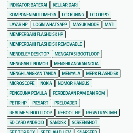
INDIKATOR BATERAI
KELUAR DARI
KOMPONEN MULTIMEDIA
LCD KUNING
LCD OPPO
LAYAR HP
LOGIN WHATSAPP
MASUK MODE
MATI
MEMPERBAIKI FLASHDISK HP
MEMPERBAIKI FLASHDISK REMOVABLE
MENDELEY DESKTOP
MENGATASI BOOTLOOP
MENGGANTI NOMOR
MENGHILANGKAN NODA
MENGHILANGKAN TANDA
MENYALA
MERK FLASHDISK
MICROSCOPE
NOKIA
NOMOR HANGUS
PENGGUNA PEMULA
PERBEDAAN RAM DAN ROM
PETIR HP
PICSART
PRELOADER
REALME 5I BOOTLOOP
REBOOT HP
REGISTRASI IMEI
SD CARD ANDROID
SANDISK
SCREENSHOT
SET TOP BOX
SETELAH DI LEM
SNAPSEED