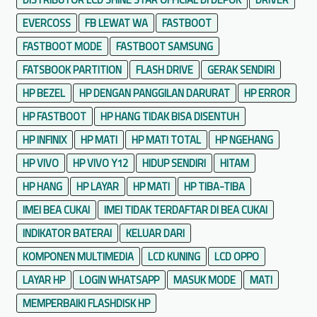
EVERCOSS
FB LEWAT WA
FASTBOOT
FASTBOOT MODE
FASTBOOT SAMSUNG
FATSBOOK PARTITION
FLASH DRIVE
GERAK SENDIRI
HP BEZEL
HP DENGAN PANGGILAN DARURAT
HP ERROR
HP FASTBOOT
HP HANG TIDAK BISA DISENTUH
HP INFINIX
HP MATI
HP MATI TOTAL
HP NGEHANG
HP VIVO
HP VIVO Y12
HIDUP SENDIRI
HITAM
HP HANG
HP LAYAR
HP MATI
HP TIBA-TIBA
IMEI BEA CUKAI
IMEI TIDAK TERDAFTAR DI BEA CUKAI
INDIKATOR BATERAI
KELUAR DARI
KOMPONEN MULTIMEDIA
LCD KUNING
LCD OPPO
LAYAR HP
LOGIN WHATSAPP
MASUK MODE
MATI
MEMPERBAIKI FLASHDISK HP