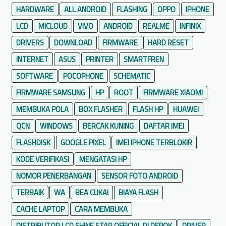
i
HARDWARE
ALL ANDROID
FLASHING
OPPO
IPHONE
S
LCD
MICLOUD
VIVO
ANDROID
REALME
INFINIX
o
DRIVERS
DOWNLOAD
FIRMWARE
HARD RESET
l
u
INTERNET
ASUS
PRINTER
SMARTFREN
s
SOFTWARE
POCOPHONE
SCHEMATIC
i
FIRMWARE SAMSUNG
HP
ROOT
FIRMWARE XIAOMI
C
MEMBUKA POLA
BOX FLASHER
FLASH HP
HUAWEI
e
p
QCN
WINDOWS
BERCAK KUNING
DAFTAR IMEI
a
FLASHDISK
GOOGLE PIXEL
IMEI IPHONE TERBLOKIR
t
KODE VERIFIKASI
MENGATASI HP
&
M
NOMOR PENERBANGAN
SENSOR FOTO ANDROID
u
TERBAIK
WA
BEA CUKAI
BIAYA FLASH
d
CACHE LAPTOP
CARA MEMBUKA
a
h
DISTRIBUTOR LCD SHINE STAR OFFICIAL DI DEPOK
DRIVER