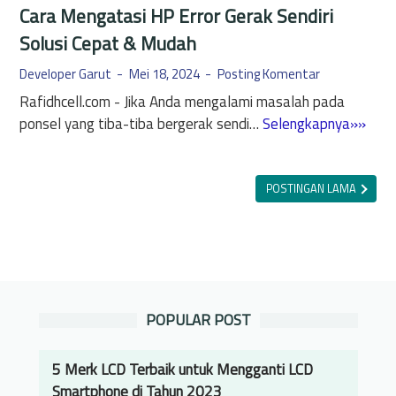
Cara Mengatasi HP Error Gerak Sendiri
Solusi Cepat & Mudah
Developer Garut
Mei 18, 2024
Posting Komentar
Rafidhcell.com - Jika Anda mengalami masalah pada
C
ponsel yang tiba-tiba bergerak sendi…
Selengkapnya»»
a
r
a
POSTINGAN LAMA
M
e
n
g
a
POPULAR POST
t
a
s
5 Merk LCD Terbaik untuk Mengganti LCD
i
Smartphone di Tahun 2023