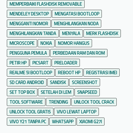
MEMPERBAIKI FLASHDISK REMOVABLE
MENDELEY DESKTOP
MENGATASI BOOTLOOP
MENGGANTI NOMOR
MENGHILANGKAN NODA
MENGHILANGKAN TANDA
MENYALA
MERK FLASHDISK
MICROSCOPE
NOKIA
NOMOR HANGUS
PENGGUNA PEMULA
PERBEDAAN RAM DAN ROM
PETIR HP
PICSART
PRELOADER
REALME 5I BOOTLOOP
REBOOT HP
REGISTRASI IMEI
SD CARD ANDROID
SANDISK
SCREENSHOT
SET TOP BOX
SETELAH DI LEM
SNAPSEED
TOOL SOFTWARE
TRENDING
UNLOCK TOOL CRACK
UNLOCK TOOL GRATIS
VIVO LEWAT LAPTOP
VIVO Y21 TANPA PC
WHATSAPP
XIAOMI G27I