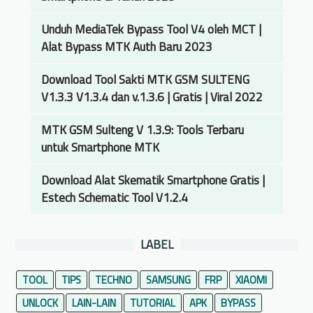
H
P
Unduh MediaTek Bypass Tool V4 oleh MCT |
E
Alat Bypass MTK Auth Baru 2023
r
Download Tool Sakti MTK GSM SULTENG
r
V1.3.3 V1.3.4 dan v.1.3.6 | Gratis | Viral 2022
o
r
MTK GSM Sulteng V 1.3.9: Tools Terbaru
G
untuk Smartphone MTK
e
r
Download Alat Skematik Smartphone Gratis |
a
Estech Schematic Tool V1.2.4
k
S
e
LABEL
n
d
TOOL
TIPS
TECHNO
SAMSUNG
FRP
XIAOMI
i
UNLOCK
LAIN-LAIN
TUTORIAL
APK
BYPASS
r