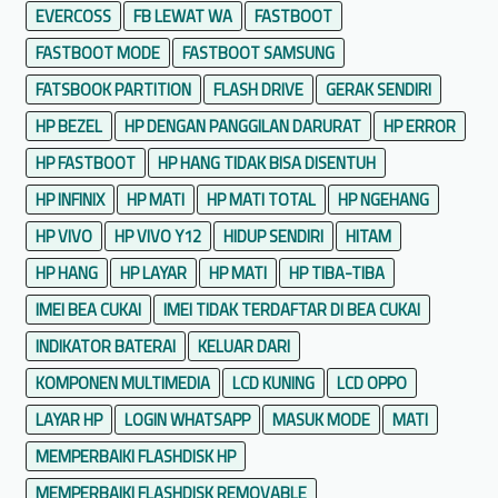
EVERCOSS
FB LEWAT WA
FASTBOOT
FASTBOOT MODE
FASTBOOT SAMSUNG
FATSBOOK PARTITION
FLASH DRIVE
GERAK SENDIRI
HP BEZEL
HP DENGAN PANGGILAN DARURAT
HP ERROR
HP FASTBOOT
HP HANG TIDAK BISA DISENTUH
HP INFINIX
HP MATI
HP MATI TOTAL
HP NGEHANG
HP VIVO
HP VIVO Y12
HIDUP SENDIRI
HITAM
HP HANG
HP LAYAR
HP MATI
HP TIBA-TIBA
IMEI BEA CUKAI
IMEI TIDAK TERDAFTAR DI BEA CUKAI
INDIKATOR BATERAI
KELUAR DARI
KOMPONEN MULTIMEDIA
LCD KUNING
LCD OPPO
LAYAR HP
LOGIN WHATSAPP
MASUK MODE
MATI
MEMPERBAIKI FLASHDISK HP
MEMPERBAIKI FLASHDISK REMOVABLE