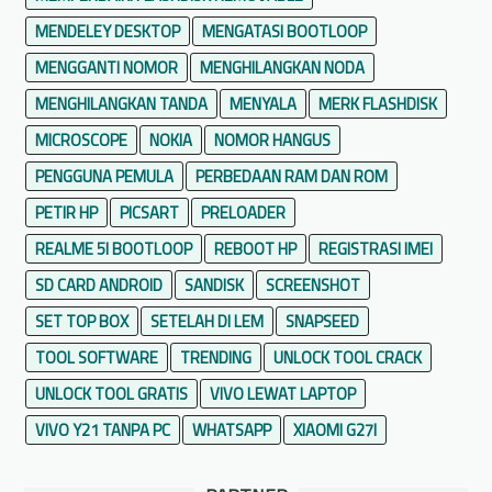
MENDELEY DESKTOP
MENGATASI BOOTLOOP
MENGGANTI NOMOR
MENGHILANGKAN NODA
MENGHILANGKAN TANDA
MENYALA
MERK FLASHDISK
MICROSCOPE
NOKIA
NOMOR HANGUS
PENGGUNA PEMULA
PERBEDAAN RAM DAN ROM
PETIR HP
PICSART
PRELOADER
REALME 5I BOOTLOOP
REBOOT HP
REGISTRASI IMEI
SD CARD ANDROID
SANDISK
SCREENSHOT
SET TOP BOX
SETELAH DI LEM
SNAPSEED
TOOL SOFTWARE
TRENDING
UNLOCK TOOL CRACK
UNLOCK TOOL GRATIS
VIVO LEWAT LAPTOP
VIVO Y21 TANPA PC
WHATSAPP
XIAOMI G27I