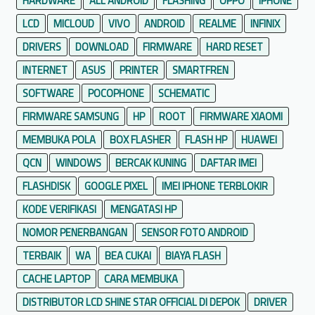
HARDWARE
ALL ANDROID
FLASHING
OPPO
IPHONE
LCD
MICLOUD
VIVO
ANDROID
REALME
INFINIX
DRIVERS
DOWNLOAD
FIRMWARE
HARD RESET
INTERNET
ASUS
PRINTER
SMARTFREN
SOFTWARE
POCOPHONE
SCHEMATIC
FIRMWARE SAMSUNG
HP
ROOT
FIRMWARE XIAOMI
MEMBUKA POLA
BOX FLASHER
FLASH HP
HUAWEI
QCN
WINDOWS
BERCAK KUNING
DAFTAR IMEI
FLASHDISK
GOOGLE PIXEL
IMEI IPHONE TERBLOKIR
KODE VERIFIKASI
MENGATASI HP
NOMOR PENERBANGAN
SENSOR FOTO ANDROID
TERBAIK
WA
BEA CUKAI
BIAYA FLASH
CACHE LAPTOP
CARA MEMBUKA
DISTRIBUTOR LCD SHINE STAR OFFICIAL DI DEPOK
DRIVER