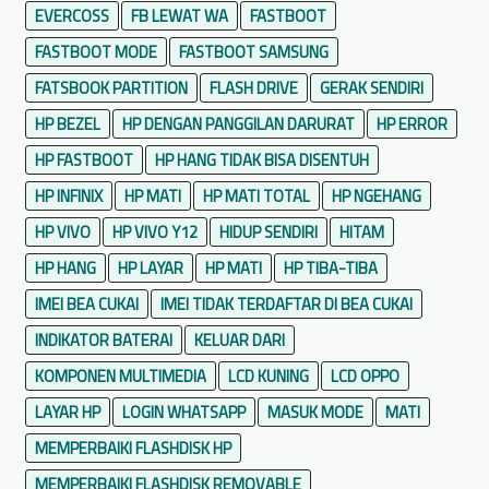
EVERCOSS
FB LEWAT WA
FASTBOOT
FASTBOOT MODE
FASTBOOT SAMSUNG
FATSBOOK PARTITION
FLASH DRIVE
GERAK SENDIRI
HP BEZEL
HP DENGAN PANGGILAN DARURAT
HP ERROR
HP FASTBOOT
HP HANG TIDAK BISA DISENTUH
HP INFINIX
HP MATI
HP MATI TOTAL
HP NGEHANG
HP VIVO
HP VIVO Y12
HIDUP SENDIRI
HITAM
HP HANG
HP LAYAR
HP MATI
HP TIBA-TIBA
IMEI BEA CUKAI
IMEI TIDAK TERDAFTAR DI BEA CUKAI
INDIKATOR BATERAI
KELUAR DARI
KOMPONEN MULTIMEDIA
LCD KUNING
LCD OPPO
LAYAR HP
LOGIN WHATSAPP
MASUK MODE
MATI
MEMPERBAIKI FLASHDISK HP
MEMPERBAIKI FLASHDISK REMOVABLE