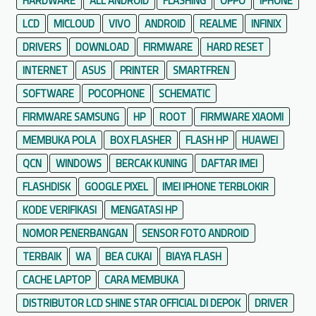
HARDWARE
ALL ANDROID
FLASHING
OPPO
IPHONE
LCD
MICLOUD
VIVO
ANDROID
REALME
INFINIX
DRIVERS
DOWNLOAD
FIRMWARE
HARD RESET
INTERNET
ASUS
PRINTER
SMARTFREN
SOFTWARE
POCOPHONE
SCHEMATIC
FIRMWARE SAMSUNG
HP
ROOT
FIRMWARE XIAOMI
MEMBUKA POLA
BOX FLASHER
FLASH HP
HUAWEI
QCN
WINDOWS
BERCAK KUNING
DAFTAR IMEI
FLASHDISK
GOOGLE PIXEL
IMEI IPHONE TERBLOKIR
KODE VERIFIKASI
MENGATASI HP
NOMOR PENERBANGAN
SENSOR FOTO ANDROID
TERBAIK
WA
BEA CUKAI
BIAYA FLASH
CACHE LAPTOP
CARA MEMBUKA
DISTRIBUTOR LCD SHINE STAR OFFICIAL DI DEPOK
DRIVER