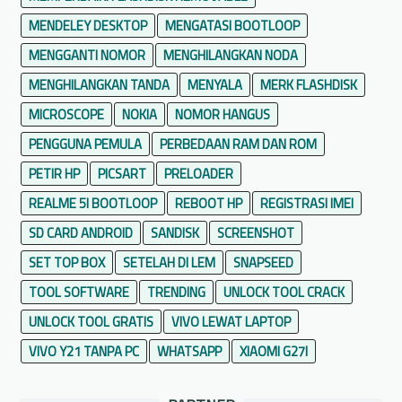
MENDELEY DESKTOP
MENGATASI BOOTLOOP
MENGGANTI NOMOR
MENGHILANGKAN NODA
MENGHILANGKAN TANDA
MENYALA
MERK FLASHDISK
MICROSCOPE
NOKIA
NOMOR HANGUS
PENGGUNA PEMULA
PERBEDAAN RAM DAN ROM
PETIR HP
PICSART
PRELOADER
REALME 5I BOOTLOOP
REBOOT HP
REGISTRASI IMEI
SD CARD ANDROID
SANDISK
SCREENSHOT
SET TOP BOX
SETELAH DI LEM
SNAPSEED
TOOL SOFTWARE
TRENDING
UNLOCK TOOL CRACK
UNLOCK TOOL GRATIS
VIVO LEWAT LAPTOP
VIVO Y21 TANPA PC
WHATSAPP
XIAOMI G27I