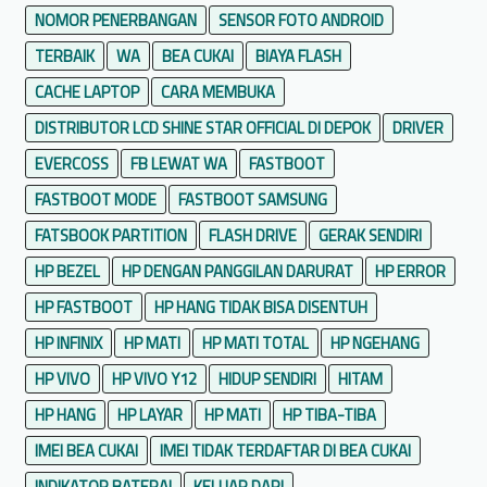
w
NOMOR PENERBANGAN
SENSOR FOTO ANDROID
a
TERBAIK
WA
BEA CUKAI
BIAYA FLASH
l
CACHE LAPTOP
CARA MEMBUKA
DISTRIBUTOR LCD SHINE STAR OFFICIAL DI DEPOK
DRIVER
EVERCOSS
FB LEWAT WA
FASTBOOT
FASTBOOT MODE
FASTBOOT SAMSUNG
FATSBOOK PARTITION
FLASH DRIVE
GERAK SENDIRI
HP BEZEL
HP DENGAN PANGGILAN DARURAT
HP ERROR
HP FASTBOOT
HP HANG TIDAK BISA DISENTUH
HP INFINIX
HP MATI
HP MATI TOTAL
HP NGEHANG
HP VIVO
HP VIVO Y12
HIDUP SENDIRI
HITAM
HP HANG
HP LAYAR
HP MATI
HP TIBA-TIBA
IMEI BEA CUKAI
IMEI TIDAK TERDAFTAR DI BEA CUKAI
INDIKATOR BATERAI
KELUAR DARI