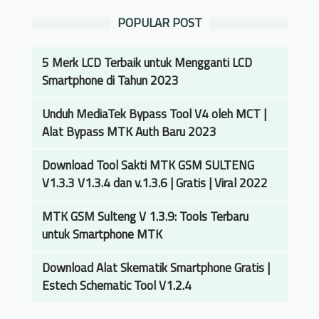
L
g
a
POPULAR POST
e
i
n
b
P
M
i
5 Merk LCD Terbaik untuk Mengganti LCD
e
e
h
Smartphone di Tahun 2023
m
l
B
i
a
a
Unduh MediaTek Bypass Tool V4 oleh MCT |
l
l
n
Alat Bypass MTK Auth Baru 2023
i
u
y
k
i
Download Tool Sakti MTK GSM SULTENG
a
B
B
V1.3.3 V1.3.4 dan v.1.3.6 | Gratis | Viral 2022
k
i
i
t
s
t
MTK GSM Sulteng V 1.3.9: Tools Terbaru
e
n
c
untuk Smartphone MTK
n
i
o
t
s
i
Download Alat Skematik Smartphone Gratis |
a
n
Estech Schematic Tool V1.2.4
n
g