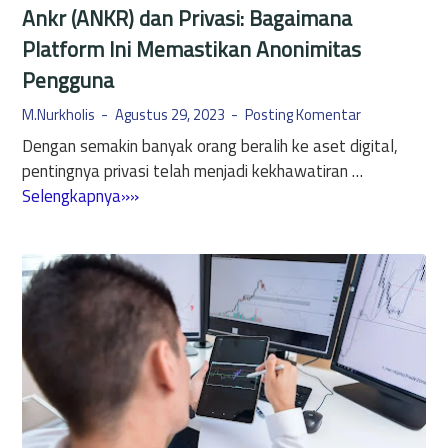
Ankr (ANKR) dan Privasi: Bagaimana
Platform Ini Memastikan Anonimitas
Pengguna
M.Nurkholis
Agustus 29, 2023
Posting Komentar
Dengan semakin banyak orang beralih ke aset digital,
pentingnya privasi telah menjadi kekhawatiran …
A
Selengkapnya»»
n
k
r
(
A
N
K
R
)
d