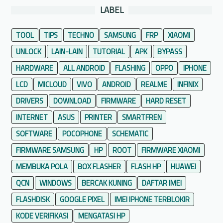
S
LABEL
a
t
TOOL
TIPS
TECHNO
SAMSUNG
FRP
XIAOMI
u
UNLOCK
LAIN-LAIN
TUTORIAL
APK
BYPASS
a
n
HARDWARE
ALL ANDROID
FLASHING
OPPO
IPHONE
B
LCD
MICLOUD
VIVO
ANDROID
REALME
INFINIX
i
DRIVERS
DOWNLOAD
FIRMWARE
HARD RESET
t
c
INTERNET
ASUS
PRINTER
SMARTFREN
o
SOFTWARE
POCOPHONE
SCHEMATIC
i
FIRMWARE SAMSUNG
HP
ROOT
FIRMWARE XIAOMI
n
MEMBUKA POLA
D
BOX FLASHER
FLASH HP
HUAWEI
a
QCN
WINDOWS
BERCAK KUNING
DAFTAR IMEI
r
FLASHDISK
GOOGLE PIXEL
IMEI IPHONE TERBLOKIR
i
KODE VERIFIKASI
MENGATASI HP
A