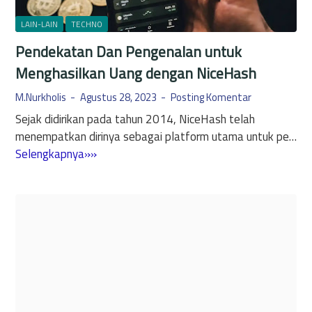
t
a
o
LAIN-LAIN
TECHNO
P
c
Pendekatan Dan Pengenalan untuk
l
u
a
Menghasilkan Uang dengan NiceHash
r
t
r
M.Nurkholis
Agustus 28, 2023
Posting Komentar
f
e
Sejak didirikan pada tahun 2014, NiceHash telah
o
n
menempatkan dirinya sebagai platform utama untuk pe…
r
c
P
Selengkapnya»»
m
y
e
I
M
n
n
e
d
i
m
e
M
b
k
e
a
a
m
w
t
a
a
a
s
M
n