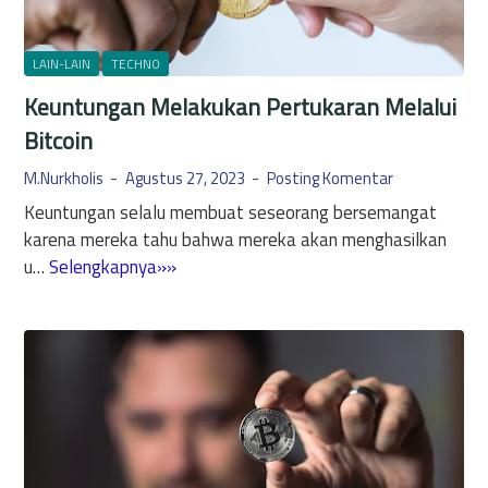
g
a
M
M
g
n
a
e
u
a
LAIN-LAIN
TECHNO
n
n
n
g
u
Keuntungan Melakukan Pertukaran Melalui
g
a
e
f
h
Bitcoin
m
a
a
e
k
M.Nurkholis
Agustus 27, 2023
Posting Komentar
s
n
t
Keuntungan selalu membuat seseorang bersemangat
i
t
u
karena mereka tahu bahwa mereka akan menghasilkan
l
:
r
K
u…
Selengkapnya»»
k
5
?
e
a
M
u
n
a
n
U
n
t
a
f
u
n
a
n
g
a
g
d
t
a