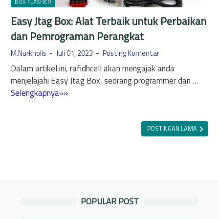
s
BOX FLASHER
r
i
Easy Jtag Box: Alat Terbaik untuk Perbaikan
a
A
F
dan Pemrograman Perangkat
m
l
p
M.Nurkholis
Juli 01, 2023
Posting Komentar
a
u
Dalam artikel ini, rafidhcell akan mengajak anda
s
h
menjelajahi Easy Jtag Box, seorang programmer dan …
h
u
E
Selengkapnya»»
i
n
a
n
t
s
g
u
y
POSTINGAN LAMA
e
k
J
M
P
t
M
e
a
C
r
g
M
b
B
e
a
POPULAR POST
o
n
i
x
g