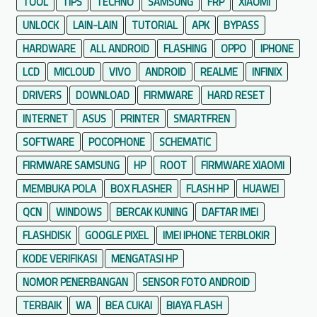
TOOL
TIPS
TECHNO
SAMSUNG
FRP
XIAOMI
e
UNLOCK
LAIN-LAIN
TUTORIAL
APK
BYPASS
r
b
HARDWARE
ALL ANDROID
FLASHING
OPPO
IPHONE
a
LCD
MICLOUD
VIVO
ANDROID
REALME
INFINIX
i
DRIVERS
DOWNLOAD
FIRMWARE
HARD RESET
k
a
INTERNET
ASUS
PRINTER
SMARTFREN
n
SOFTWARE
POCOPHONE
SCHEMATIC
d
FIRMWARE SAMSUNG
HP
ROOT
FIRMWARE XIAOMI
a
MEMBUKA POLA
n
BOX FLASHER
FLASH HP
HUAWEI
P
QCN
WINDOWS
BERCAK KUNING
DAFTAR IMEI
e
FLASHDISK
GOOGLE PIXEL
IMEI IPHONE TERBLOKIR
m
KODE VERIFIKASI
MENGATASI HP
r
o
NOMOR PENERBANGAN
SENSOR FOTO ANDROID
g
TERBAIK
WA
BEA CUKAI
BIAYA FLASH
r