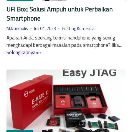
e
UFI Box: Solusi Ampuh untuk Perbaikan
M
Smartphone
M
C
M.Nurkholis
Juli 01, 2023
Posting Komentar
/
Apakah Anda seorang teknisi handphone yang sering
U
menghadapi berbagai masalah pada smartphone? Jika…
F
U
Selengkapnya»»
S
F
?
I
B
B
e
o
r
x
i
:
k
S
u
o
t
l
C
u
a