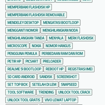
MEMPERBAIKI FLASHDISK HP
MEMPERBAIKI FLASHDISK REMOVABLE
MENDELEY DESKTOP
MENGATASI BOOTLOOP
MENGGANTI NOMOR
MENGHILANGKAN NODA
MENGHILANGKAN TANDA
MENYALA
MERK FLASHDISK
MICROSCOPE
NOKIA
NOMOR HANGUS
PENGGUNA PEMULA
PERBEDAAN RAM DAN ROM
PETIR HP
PICSART
PRELOADER
REALME 5I BOOTLOOP
REBOOT HP
REGISTRASI IMEI
SD CARD ANDROID
SANDISK
SCREENSHOT
SET TOP BOX
SETELAH DI LEM
SNAPSEED
TOOL SOFTWARE
TRENDING
UNLOCK TOOL CRACK
UNLOCK TOOL GRATIS
VIVO LEWAT LAPTOP