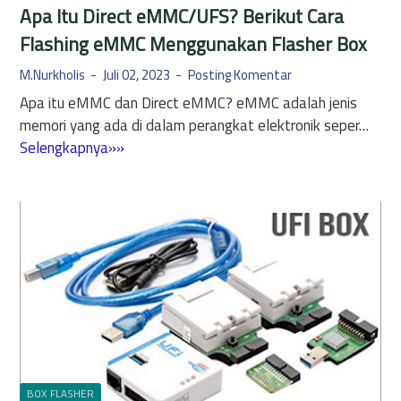
Apa Itu Direct eMMC/UFS? Berikut Cara
Flashing eMMC Menggunakan Flasher Box
M.Nurkholis
Juli 02, 2023
Posting Komentar
Apa itu eMMC dan Direct eMMC? eMMC adalah jenis
memori yang ada di dalam perangkat elektronik seper…
A
Selengkapnya»»
p
a
I
t
u
D
i
r
e
c
t
BOX FLASHER