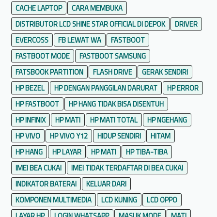
CACHE LAPTOP
CARA MEMBUKA
a
m
DISTRIBUTOR LCD SHINE STAR OFFICIAL DI DEPOK
DRIVER
a
EVERCOSS
FB LEWAT WA
FASTBOOT
n
FASTBOOT MODE
FASTBOOT SAMSUNG
P
e
FATSBOOK PARTITION
FLASH DRIVE
GERAK SENDIRI
r
HP BEZEL
HP DENGAN PANGGILAN DARURAT
HP ERROR
a
HP FASTBOOT
HP HANG TIDAK BISA DISENTUH
n
g
HP INFINIX
HP MATI
HP MATI TOTAL
HP NGEHANG
k
HP VIVO
HP VIVO Y12
HIDUP SENDIRI
HITAM
a
HP HANG
HP LAYAR
HP MATI
HP TIBA-TIBA
t
IMEI BEA CUKAI
IMEI TIDAK TERDAFTAR DI BEA CUKAI
INDIKATOR BATERAI
KELUAR DARI
KOMPONEN MULTIMEDIA
LCD KUNING
LCD OPPO
LAYAR HP
LOGIN WHATSAPP
MASUK MODE
MATI