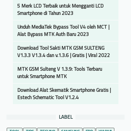
k
:
5 Merk LCD Terbaik untuk Mengganti LCD
g
a
A
Smartphone di Tahun 2023
u
n
l
n
S
a
Unduh MediaTek Bypass Tool V4 oleh MCT |
a
m
t
Alat Bypass MTK Auth Baru 2023
k
a
T
a
r
Download Tool Sakti MTK GSM SULTENG
e
n
t
V1.3.3 V1.3.4 dan v.1.3.6 | Gratis | Viral 2022
r
F
p
b
l
h
MTK GSM Sulteng V 1.3.9: Tools Terbaru
a
a
o
untuk Smartphone MTK
i
s
n
k
h
e
Download Alat Skematik Smartphone Gratis |
u
e
Estech Schematic Tool V1.2.4
n
r
t
B
u
o
LABEL
k
x
P