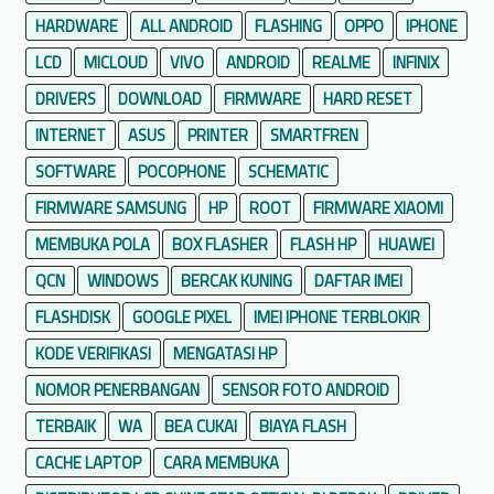
HARDWARE
ALL ANDROID
FLASHING
OPPO
IPHONE
LCD
MICLOUD
VIVO
ANDROID
REALME
INFINIX
DRIVERS
DOWNLOAD
FIRMWARE
HARD RESET
INTERNET
ASUS
PRINTER
SMARTFREN
SOFTWARE
POCOPHONE
SCHEMATIC
FIRMWARE SAMSUNG
HP
ROOT
FIRMWARE XIAOMI
MEMBUKA POLA
BOX FLASHER
FLASH HP
HUAWEI
QCN
WINDOWS
BERCAK KUNING
DAFTAR IMEI
FLASHDISK
GOOGLE PIXEL
IMEI IPHONE TERBLOKIR
KODE VERIFIKASI
MENGATASI HP
NOMOR PENERBANGAN
SENSOR FOTO ANDROID
TERBAIK
WA
BEA CUKAI
BIAYA FLASH
CACHE LAPTOP
CARA MEMBUKA