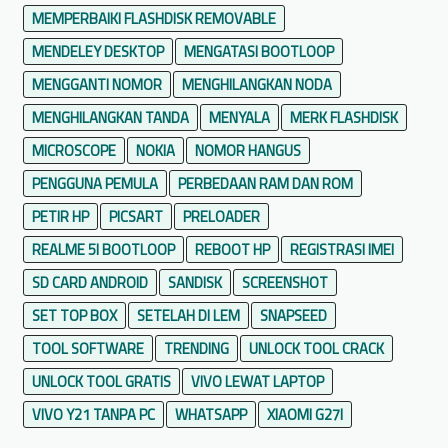
MEMPERBAIKI FLASHDISK REMOVABLE
MENDELEY DESKTOP
MENGATASI BOOTLOOP
MENGGANTI NOMOR
MENGHILANGKAN NODA
MENGHILANGKAN TANDA
MENYALA
MERK FLASHDISK
MICROSCOPE
NOKIA
NOMOR HANGUS
PENGGUNA PEMULA
PERBEDAAN RAM DAN ROM
PETIR HP
PICSART
PRELOADER
REALME 5I BOOTLOOP
REBOOT HP
REGISTRASI IMEI
SD CARD ANDROID
SANDISK
SCREENSHOT
SET TOP BOX
SETELAH DI LEM
SNAPSEED
TOOL SOFTWARE
TRENDING
UNLOCK TOOL CRACK
UNLOCK TOOL GRATIS
VIVO LEWAT LAPTOP
VIVO Y21 TANPA PC
WHATSAPP
XIAOMI G27I