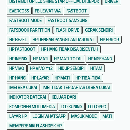
DISTRIBUTOR LCD SHINE STAR OFFICIAL DI DEPOK
DRIVER
EVERCOSS
FB LEWAT WA
FASTBOOT
FASTBOOT MODE
FASTBOOT SAMSUNG
FATSBOOK PARTITION
FLASH DRIVE
GERAK SENDIRI
HP BEZEL
HP DENGAN PANGGILAN DARURAT
HP ERROR
HP FASTBOOT
HP HANG TIDAK BISA DISENTUH
HP INFINIX
HP MATI
HP MATI TOTAL
HP NGEHANG
HP VIVO
HP VIVO Y12
HIDUP SENDIRI
HITAM
HP HANG
HP LAYAR
HP MATI
HP TIBA-TIBA
IMEI BEA CUKAI
IMEI TIDAK TERDAFTAR DI BEA CUKAI
INDIKATOR BATERAI
KELUAR DARI
KOMPONEN MULTIMEDIA
LCD KUNING
LCD OPPO
LAYAR HP
LOGIN WHATSAPP
MASUK MODE
MATI
MEMPERBAIKI FLASHDISK HP