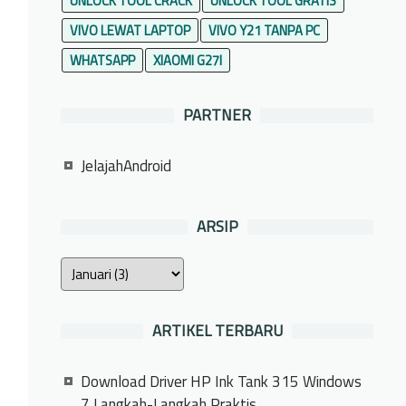
UNLOCK TOOL CRACK
UNLOCK TOOL GRATIS
VIVO LEWAT LAPTOP
VIVO Y21 TANPA PC
WHATSAPP
XIAOMI G27I
PARTNER
JelajahAndroid
ARSIP
ARTIKEL TERBARU
Download Driver HP Ink Tank 315 Windows
7 Langkah-Langkah Praktis