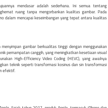
tujuannya mendasar adalah sederhana. Ini semua tentang
ghemat ruang tanpa mengorbankan kualitas gambar. Pada
uno dalam mencapai keseimbangan yang tepat antara kualitas
am menyimpan gambar berkualitas tinggi dengan menggunakan
teknik pemampatan canggih, yang meningkatkan kesetiaan visual
unakan High-Efficiency Video Coding (HEVC), yang awalnya
n teknik seperti transformasi kosinus dan sin transformasi
 efektif.
Apple. Sejak tahun 2017, produk Apple, termasuk iPhone dan