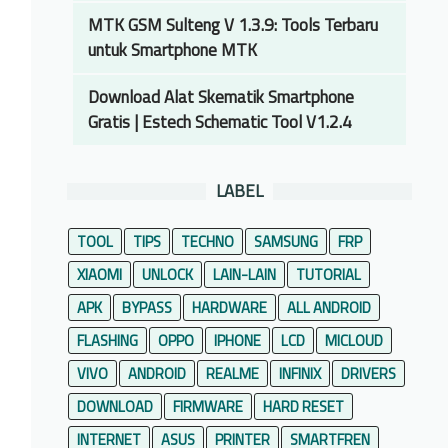
MTK GSM Sulteng V 1.3.9: Tools Terbaru
untuk Smartphone MTK
Download Alat Skematik Smartphone
Gratis | Estech Schematic Tool V1.2.4
LABEL
TOOL
TIPS
TECHNO
SAMSUNG
FRP
XIAOMI
UNLOCK
LAIN-LAIN
TUTORIAL
APK
BYPASS
HARDWARE
ALL ANDROID
FLASHING
OPPO
IPHONE
LCD
MICLOUD
VIVO
ANDROID
REALME
INFINIX
DRIVERS
DOWNLOAD
FIRMWARE
HARD RESET
INTERNET
ASUS
PRINTER
SMARTFREN