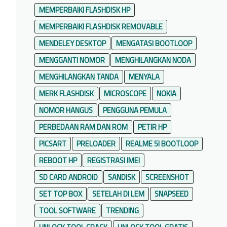
MEMPERBAIKI FLASHDISK HP
MEMPERBAIKI FLASHDISK REMOVABLE
MENDELEY DESKTOP
MENGATASI BOOTLOOP
MENGGANTI NOMOR
MENGHILANGKAN NODA
MENGHILANGKAN TANDA
MENYALA
MERK FLASHDISK
MICROSCOPE
NOKIA
NOMOR HANGUS
PENGGUNA PEMULA
PERBEDAAN RAM DAN ROM
PETIR HP
PICSART
PRELOADER
REALME 5I BOOTLOOP
REBOOT HP
REGISTRASI IMEI
SD CARD ANDROID
SANDISK
SCREENSHOT
SET TOP BOX
SETELAH DI LEM
SNAPSEED
TOOL SOFTWARE
TRENDING