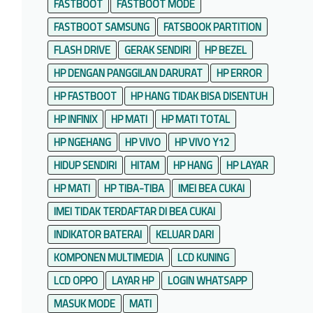
FASTBOOT
FASTBOOT MODE
FASTBOOT SAMSUNG
FATSBOOK PARTITION
FLASH DRIVE
GERAK SENDIRI
HP BEZEL
HP DENGAN PANGGILAN DARURAT
HP ERROR
HP FASTBOOT
HP HANG TIDAK BISA DISENTUH
HP INFINIX
HP MATI
HP MATI TOTAL
HP NGEHANG
HP VIVO
HP VIVO Y12
HIDUP SENDIRI
HITAM
HP HANG
HP LAYAR
HP MATI
HP TIBA-TIBA
IMEI BEA CUKAI
IMEI TIDAK TERDAFTAR DI BEA CUKAI
INDIKATOR BATERAI
KELUAR DARI
KOMPONEN MULTIMEDIA
LCD KUNING
LCD OPPO
LAYAR HP
LOGIN WHATSAPP
MASUK MODE
MATI