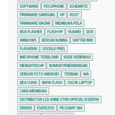
SOFTWARE
POCOPHONE
SCHEMATIC
FIRMWARE SAMSUNG
HP
ROOT
FIRMWARE XIAOMI
MEMBUKA POLA
BOX FLASHER
FLASH HP
HUAWEI
QCN
WINDOWS
BERCAK KUNING
DAFTAR IMEI
FLASHDISK
GOOGLE PIXEL
IMEI IPHONE TERBLOKIR
KODE VERIFIKASI
MENGATASI HP
NOMOR PENERBANGAN
SENSOR FOTO ANDROID
TERBAIK
WA
BEA CUKAI
BIAYA FLASH
CACHE LAPTOP
CARA MEMBUKA
DISTRIBUTOR LCD SHINE STAR OFFICIAL DI DEPOK
DRIVER
EVERCOSS
FB LEWAT WA