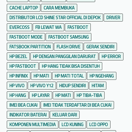
CACHE LAPTOP
CARA MEMBUKA
DISTRIBUTOR LCD SHINE STAR OFFICIAL DI DEPOK
DRIVER
EVERCOSS
FB LEWAT WA
FASTBOOT
FASTBOOT MODE
FASTBOOT SAMSUNG
FATSBOOK PARTITION
FLASH DRIVE
GERAK SENDIRI
HP BEZEL
HP DENGAN PANGGILAN DARURAT
HP ERROR
HP FASTBOOT
HP HANG TIDAK BISA DISENTUH
HP INFINIX
HP MATI
HP MATI TOTAL
HP NGEHANG
HP VIVO
HP VIVO Y12
HIDUP SENDIRI
HITAM
HP HANG
HP LAYAR
HP MATI
HP TIBA-TIBA
IMEI BEA CUKAI
IMEI TIDAK TERDAFTAR DI BEA CUKAI
INDIKATOR BATERAI
KELUAR DARI
KOMPONEN MULTIMEDIA
LCD KUNING
LCD OPPO