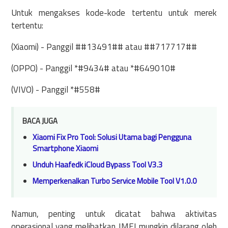
Untuk mengakses kode-kode tertentu untuk merek
tertentu:
(Xiaomi) - Panggil ##13491## atau ##717717##
(OPPO) - Panggil *#9434# atau *#649010#
(VIVO) - Panggil *#558#
BACA JUGA
Xiaomi Fix Pro Tool: Solusi Utama bagi Pengguna
Smartphone Xiaomi
Unduh Haafedk iCloud Bypass Tool V3.3
Memperkenalkan Turbo Service Mobile Tool V1.0.0
Namun, penting untuk dicatat bahwa aktivitas
operasional yang melibatkan IMEI mungkin dilarang oleh