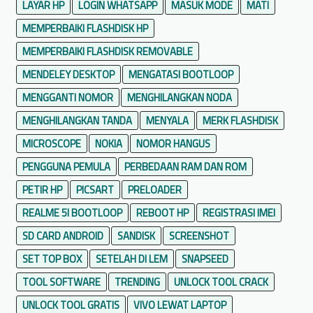
LAYAR HP
LOGIN WHATSAPP
MASUK MODE
MATI
MEMPERBAIKI FLASHDISK HP
MEMPERBAIKI FLASHDISK REMOVABLE
MENDELEY DESKTOP
MENGATASI BOOTLOOP
MENGGANTI NOMOR
MENGHILANGKAN NODA
MENGHILANGKAN TANDA
MENYALA
MERK FLASHDISK
MICROSCOPE
NOKIA
NOMOR HANGUS
PENGGUNA PEMULA
PERBEDAAN RAM DAN ROM
PETIR HP
PICSART
PRELOADER
REALME 5I BOOTLOOP
REBOOT HP
REGISTRASI IMEI
SD CARD ANDROID
SANDISK
SCREENSHOT
SET TOP BOX
SETELAH DI LEM
SNAPSEED
TOOL SOFTWARE
TRENDING
UNLOCK TOOL CRACK
UNLOCK TOOL GRATIS
VIVO LEWAT LAPTOP