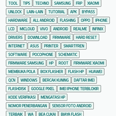
TOOL
TIPS
TECHNO
SAMSUNG
FRP
XIAOMI
UNLOCK
LAIN-LAIN
TUTORIAL
APK
BYPASS
HARDWARE
ALL ANDROID
FLASHING
OPPO
IPHONE
LCD
MICLOUD
VIVO
ANDROID
REALME
INFINIX
DRIVERS
DOWNLOAD
FIRMWARE
HARD RESET
INTERNET
ASUS
PRINTER
SMARTFREN
SOFTWARE
POCOPHONE
SCHEMATIC
FIRMWARE SAMSUNG
HP
ROOT
FIRMWARE XIAOMI
MEMBUKA POLA
BOX FLASHER
FLASH HP
HUAWEI
QCN
WINDOWS
BERCAK KUNING
DAFTAR IMEI
FLASHDISK
GOOGLE PIXEL
IMEI IPHONE TERBLOKIR
KODE VERIFIKASI
MENGATASI HP
NOMOR PENERBANGAN
SENSOR FOTO ANDROID
TERBAIK
WA
BEA CUKAI
BIAYA FLASH