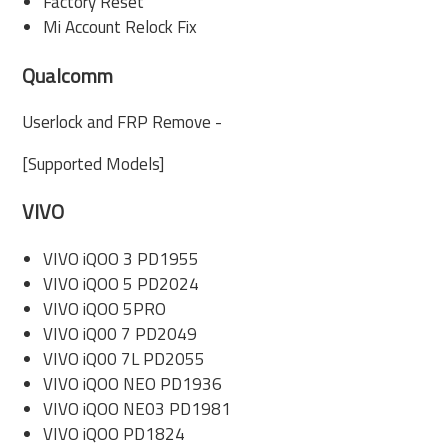
Factory Reset
Mi Account Relock Fix
Qualcomm
Userlock and FRP Remove -
[Supported Models]
VIVO
VIVO iQOO 3 PD1955
VIVO iQOO 5 PD2024
VIVO iQOO 5PRO
VIVO iQ00 7 PD2049
VIVO iQ00 7L PD2055
VIVO iQOO NEO PD1936
VIVO iQOO NE03 PD1981
VIVO iQOO PD1824