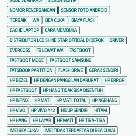
KODE VERIFIKASI
MENGATASI HP
NOMOR PENERBANGAN
SENSOR FOTO ANDROID
TERBAIK
WA
BEA CUKAI
BIAYA FLASH
CACHE LAPTOP
CARA MEMBUKA
DISTRIBUTOR LCD SHINE STAR OFFICIAL DI DEPOK
DRIVER
EVERCOSS
FB LEWAT WA
FASTBOOT
FASTBOOT MODE
FASTBOOT SAMSUNG
FATSBOOK PARTITION
FLASH DRIVE
GERAK SENDIRI
HP BEZEL
HP DENGAN PANGGILAN DARURAT
HP ERROR
HP FASTBOOT
HP HANG TIDAK BISA DISENTUH
HP INFINIX
HP MATI
HP MATI TOTAL
HP NGEHANG
HP VIVO
HP VIVO Y12
HIDUP SENDIRI
HITAM
HP HANG
HP LAYAR
HP MATI
HP TIBA-TIBA
IMEI BEA CUKAI
IMEI TIDAK TERDAFTAR DI BEA CUKAI