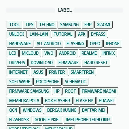
LABEL
TOOL
TIPS
TECHNO
SAMSUNG
FRP
XIAOMI
UNLOCK
LAIN-LAIN
TUTORIAL
APK
BYPASS
HARDWARE
ALL ANDROID
FLASHING
OPPO
IPHONE
LCD
MICLOUD
VIVO
ANDROID
REALME
INFINIX
DRIVERS
DOWNLOAD
FIRMWARE
HARD RESET
INTERNET
ASUS
PRINTER
SMARTFREN
SOFTWARE
POCOPHONE
SCHEMATIC
FIRMWARE SAMSUNG
HP
ROOT
FIRMWARE XIAOMI
MEMBUKA POLA
BOX FLASHER
FLASH HP
HUAWEI
QCN
WINDOWS
BERCAK KUNING
DAFTAR IMEI
FLASHDISK
GOOGLE PIXEL
IMEI IPHONE TERBLOKIR