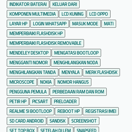
INDIKATOR BATERAI
KELUAR DARI
KOMPONEN MULTIMEDIA
LCD KUNING
LCD OPPO
LAYAR HP
LOGIN WHATSAPP
MASUK MODE
MATI
MEMPERBAIKI FLASHDISK HP
MEMPERBAIKI FLASHDISK REMOVABLE
MENDELEY DESKTOP
MENGATASI BOOTLOOP
MENGGANTI NOMOR
MENGHILANGKAN NODA
MENGHILANGKAN TANDA
MENYALA
MERK FLASHDISK
MICROSCOPE
NOKIA
NOMOR HANGUS
PENGGUNA PEMULA
PERBEDAAN RAM DAN ROM
PETIR HP
PICSART
PRELOADER
REALME 5I BOOTLOOP
REBOOT HP
REGISTRASI IMEI
SD CARD ANDROID
SANDISK
SCREENSHOT
SET TOP BOX
SETELAH DI LEM
SNAPSEED