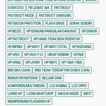
EVERCOSS
FB LEWAT WA
FASTBOOT
FASTBOOT MODE
FASTBOOT SAMSUNG
FATSBOOK PARTITION
FLASH DRIVE
GERAK SENDIRI
HP BEZEL
HP DENGAN PANGGILAN DARURAT
HP ERROR
HP FASTBOOT
HP HANG TIDAK BISA DISENTUH
HP INFINIX
HP MATI
HP MATI TOTAL
HP NGEHANG
HP VIVO
HP VIVO Y12
HIDUP SENDIRI
HITAM
HP HANG
HP LAYAR
HP MATI
HP TIBA-TIBA
IMEI BEA CUKAI
IMEI TIDAK TERDAFTAR DI BEA CUKAI
INDIKATOR BATERAI
KELUAR DARI
KOMPONEN MULTIMEDIA
LCD KUNING
LCD OPPO
LAYAR HP
LOGIN WHATSAPP
MASUK MODE
MATI
MEMPERBAIKI FLASHDISK HP