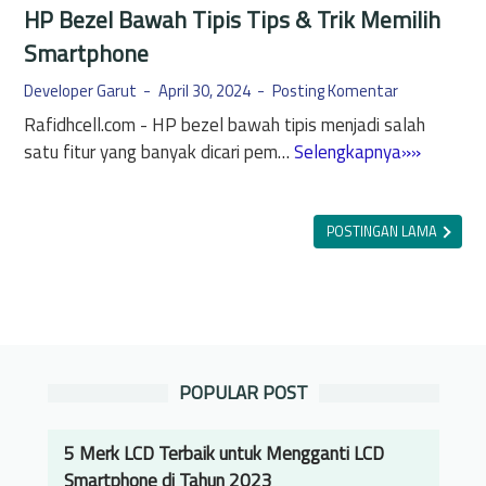
HP Bezel Bawah Tipis Tips & Trik Memilih
Smartphone
Developer Garut
April 30, 2024
Posting Komentar
Rafidhcell.com - HP bezel bawah tipis menjadi salah
H
satu fitur yang banyak dicari pem…
Selengkapnya»»
P
B
e
POSTINGAN LAMA
z
e
l
B
a
POPULAR POST
w
a
h
5 Merk LCD Terbaik untuk Mengganti LCD
T
Smartphone di Tahun 2023