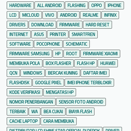
i
HARDWARE
ALL ANDROID
FLASHING
OPPO
IPHONE
h
LCD
MICLOUD
VIVO
ANDROID
REALME
INFINIX
S
DRIVERS
DOWNLOAD
FIRMWARE
HARD RESET
m
a
INTERNET
ASUS
PRINTER
SMARTFREN
r
SOFTWARE
POCOPHONE
SCHEMATIC
t
FIRMWARE SAMSUNG
HP
ROOT
FIRMWARE XIAOMI
p
MEMBUKA POLA
BOX FLASHER
FLASH HP
HUAWEI
h
o
QCN
WINDOWS
BERCAK KUNING
DAFTAR IMEI
n
FLASHDISK
GOOGLE PIXEL
IMEI IPHONE TERBLOKIR
e
KODE VERIFIKASI
MENGATASI HP
NOMOR PENERBANGAN
SENSOR FOTO ANDROID
TERBAIK
WA
BEA CUKAI
BIAYA FLASH
CACHE LAPTOP
CARA MEMBUKA
DISTRIBUTOR LCD SHINE STAR OFFICIAL DI DEPOK
DRIVER