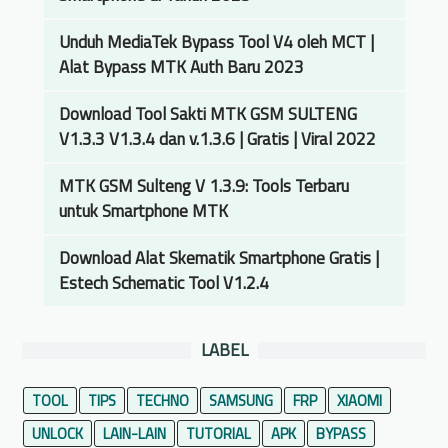
i
p
Unduh MediaTek Bypass Tool V4 oleh MCT |
i
Alat Bypass MTK Auth Baru 2023
s
Download Tool Sakti MTK GSM SULTENG
T
V1.3.3 V1.3.4 dan v.1.3.6 | Gratis | Viral 2022
i
p
MTK GSM Sulteng V 1.3.9: Tools Terbaru
s
untuk Smartphone MTK
&
T
Download Alat Skematik Smartphone Gratis |
r
Estech Schematic Tool V1.2.4
i
k
M
LABEL
e
m
TOOL
TIPS
TECHNO
SAMSUNG
FRP
XIAOMI
i
UNLOCK
LAIN-LAIN
TUTORIAL
APK
BYPASS
l