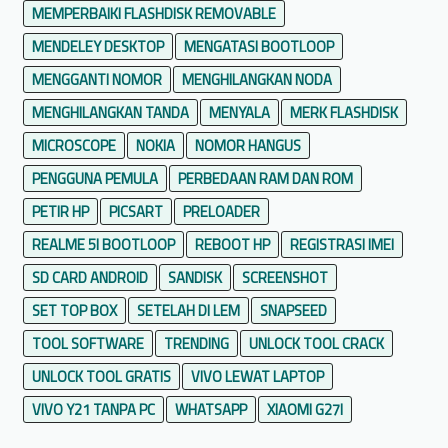
MEMPERBAIKI FLASHDISK REMOVABLE
MENDELEY DESKTOP
MENGATASI BOOTLOOP
MENGGANTI NOMOR
MENGHILANGKAN NODA
MENGHILANGKAN TANDA
MENYALA
MERK FLASHDISK
MICROSCOPE
NOKIA
NOMOR HANGUS
PENGGUNA PEMULA
PERBEDAAN RAM DAN ROM
PETIR HP
PICSART
PRELOADER
REALME 5I BOOTLOOP
REBOOT HP
REGISTRASI IMEI
SD CARD ANDROID
SANDISK
SCREENSHOT
SET TOP BOX
SETELAH DI LEM
SNAPSEED
TOOL SOFTWARE
TRENDING
UNLOCK TOOL CRACK
UNLOCK TOOL GRATIS
VIVO LEWAT LAPTOP
VIVO Y21 TANPA PC
WHATSAPP
XIAOMI G27I