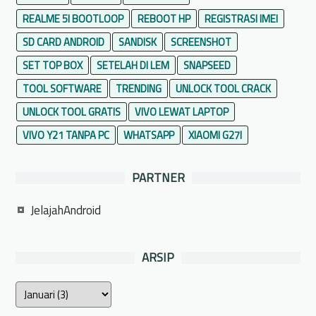
REALME 5I BOOTLOOP
REBOOT HP
REGISTRASI IMEI
SD CARD ANDROID
SANDISK
SCREENSHOT
SET TOP BOX
SETELAH DI LEM
SNAPSEED
TOOL SOFTWARE
TRENDING
UNLOCK TOOL CRACK
UNLOCK TOOL GRATIS
VIVO LEWAT LAPTOP
VIVO Y21 TANPA PC
WHATSAPP
XIAOMI G27I
PARTNER
JelajahAndroid
ARSIP