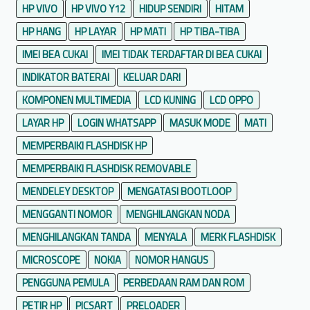
HP VIVO
HP VIVO Y12
HIDUP SENDIRI
HITAM
HP HANG
HP LAYAR
HP MATI
HP TIBA-TIBA
IMEI BEA CUKAI
IMEI TIDAK TERDAFTAR DI BEA CUKAI
INDIKATOR BATERAI
KELUAR DARI
KOMPONEN MULTIMEDIA
LCD KUNING
LCD OPPO
LAYAR HP
LOGIN WHATSAPP
MASUK MODE
MATI
MEMPERBAIKI FLASHDISK HP
MEMPERBAIKI FLASHDISK REMOVABLE
MENDELEY DESKTOP
MENGATASI BOOTLOOP
MENGGANTI NOMOR
MENGHILANGKAN NODA
MENGHILANGKAN TANDA
MENYALA
MERK FLASHDISK
MICROSCOPE
NOKIA
NOMOR HANGUS
PENGGUNA PEMULA
PERBEDAAN RAM DAN ROM
PETIR HP
PICSART
PRELOADER