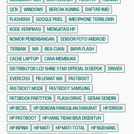
QCN
WINDOWS
BERCAK KUNING
DAFTAR IMEI
FLASHDISK
GOOGLE PIXEL
IMEI IPHONE TERBLOKIR
KODE VERIFIKASI
MENGATASI HP
NOMOR PENERBANGAN
SENSOR FOTO ANDROID
TERBAIK
WA
BEA CUKAI
BIAYA FLASH
CACHE LAPTOP
CARA MEMBUKA
DISTRIBUTOR LCD SHINE STAR OFFICIAL DI DEPOK
DRIVER
EVERCOSS
FB LEWAT WA
FASTBOOT
FASTBOOT MODE
FASTBOOT SAMSUNG
FATSBOOK PARTITION
FLASH DRIVE
GERAK SENDIRI
HP BEZEL
HP DENGAN PANGGILAN DARURAT
HP ERROR
HP FASTBOOT
HP HANG TIDAK BISA DISENTUH
HP INFINIX
HP MATI
HP MATI TOTAL
HP NGEHANG