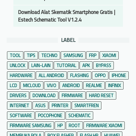
Download Alat Skematik Smartphone Gratis |
Estech Schematic Tool V1.2.4
LABEL
TOOL
TIPS
TECHNO
SAMSUNG
FRP
XIAOMI
UNLOCK
LAIN-LAIN
TUTORIAL
APK
BYPASS
HARDWARE
ALL ANDROID
FLASHING
OPPO
IPHONE
LCD
MICLOUD
VIVO
ANDROID
REALME
INFINIX
DRIVERS
DOWNLOAD
FIRMWARE
HARD RESET
INTERNET
ASUS
PRINTER
SMARTFREN
SOFTWARE
POCOPHONE
SCHEMATIC
FIRMWARE SAMSUNG
HP
ROOT
FIRMWARE XIAOMI
MEMBUKA POLA
BOX FLASHER
FLASH HP
HUAWEI