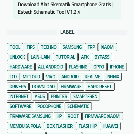
Download Alat Skematik Smartphone Gratis |
Estech Schematic Tool V1.2.4
LABEL
TOOL
TIPS
TECHNO
SAMSUNG
FRP
XIAOMI
UNLOCK
LAIN-LAIN
TUTORIAL
APK
BYPASS
HARDWARE
ALL ANDROID
FLASHING
OPPO
IPHONE
LCD
MICLOUD
VIVO
ANDROID
REALME
INFINIX
DRIVERS
DOWNLOAD
FIRMWARE
HARD RESET
INTERNET
ASUS
PRINTER
SMARTFREN
SOFTWARE
POCOPHONE
SCHEMATIC
FIRMWARE SAMSUNG
HP
ROOT
FIRMWARE XIAOMI
MEMBUKA POLA
BOX FLASHER
FLASH HP
HUAWEI