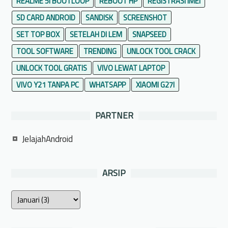
REALME 5I BOOTLOOP
REBOOT HP
REGISTRASI IMEI
SD CARD ANDROID
SANDISK
SCREENSHOT
SET TOP BOX
SETELAH DI LEM
SNAPSEED
TOOL SOFTWARE
TRENDING
UNLOCK TOOL CRACK
UNLOCK TOOL GRATIS
VIVO LEWAT LAPTOP
VIVO Y21 TANPA PC
WHATSAPP
XIAOMI G27I
PARTNER
JelajahAndroid
ARSIP