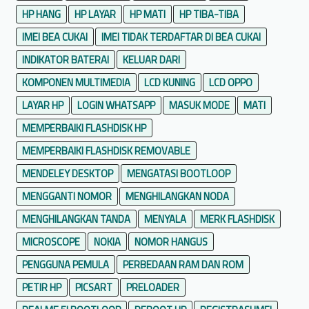
HP HANG
HP LAYAR
HP MATI
HP TIBA-TIBA
IMEI BEA CUKAI
IMEI TIDAK TERDAFTAR DI BEA CUKAI
INDIKATOR BATERAI
KELUAR DARI
KOMPONEN MULTIMEDIA
LCD KUNING
LCD OPPO
LAYAR HP
LOGIN WHATSAPP
MASUK MODE
MATI
MEMPERBAIKI FLASHDISK HP
MEMPERBAIKI FLASHDISK REMOVABLE
MENDELEY DESKTOP
MENGATASI BOOTLOOP
MENGGANTI NOMOR
MENGHILANGKAN NODA
MENGHILANGKAN TANDA
MENYALA
MERK FLASHDISK
MICROSCOPE
NOKIA
NOMOR HANGUS
PENGGUNA PEMULA
PERBEDAAN RAM DAN ROM
PETIR HP
PICSART
PRELOADER