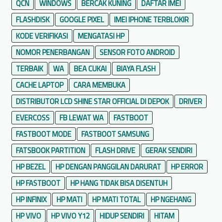
QCN
WINDOWS
BERCAK KUNING
DAFTAR IMEI
FLASHDISK
GOOGLE PIXEL
IMEI IPHONE TERBLOKIR
KODE VERIFIKASI
MENGATASI HP
NOMOR PENERBANGAN
SENSOR FOTO ANDROID
TERBAIK
WA
BEA CUKAI
BIAYA FLASH
CACHE LAPTOP
CARA MEMBUKA
DISTRIBUTOR LCD SHINE STAR OFFICIAL DI DEPOK
DRIVER
EVERCOSS
FB LEWAT WA
FASTBOOT
FASTBOOT MODE
FASTBOOT SAMSUNG
FATSBOOK PARTITION
FLASH DRIVE
GERAK SENDIRI
HP BEZEL
HP DENGAN PANGGILAN DARURAT
HP ERROR
HP FASTBOOT
HP HANG TIDAK BISA DISENTUH
HP INFINIX
HP MATI
HP MATI TOTAL
HP NGEHANG
HP VIVO
HP VIVO Y12
HIDUP SENDIRI
HITAM