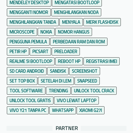
MENDELEY DESKTOP
MENGATASI BOOTLOOP
MENGGANTI NOMOR
MENGHILANGKAN NODA
MENGHILANGKAN TANDA
MENYALA
MERK FLASHDISK
MICROSCOPE
NOKIA
NOMOR HANGUS
PENGGUNA PEMULA
PERBEDAAN RAM DAN ROM
PETIR HP
PICSART
PRELOADER
REALME 5I BOOTLOOP
REBOOT HP
REGISTRASI IMEI
SD CARD ANDROID
SANDISK
SCREENSHOT
SET TOP BOX
SETELAH DI LEM
SNAPSEED
TOOL SOFTWARE
TRENDING
UNLOCK TOOL CRACK
UNLOCK TOOL GRATIS
VIVO LEWAT LAPTOP
VIVO Y21 TANPA PC
WHATSAPP
XIAOMI G27I
PARTNER