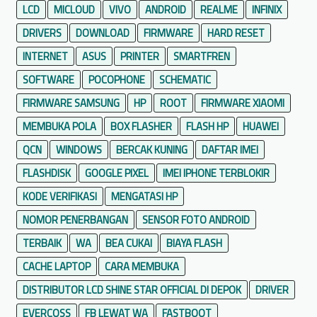
LCD
MICLOUD
VIVO
ANDROID
REALME
INFINIX
DRIVERS
DOWNLOAD
FIRMWARE
HARD RESET
INTERNET
ASUS
PRINTER
SMARTFREN
SOFTWARE
POCOPHONE
SCHEMATIC
FIRMWARE SAMSUNG
HP
ROOT
FIRMWARE XIAOMI
MEMBUKA POLA
BOX FLASHER
FLASH HP
HUAWEI
QCN
WINDOWS
BERCAK KUNING
DAFTAR IMEI
FLASHDISK
GOOGLE PIXEL
IMEI IPHONE TERBLOKIR
KODE VERIFIKASI
MENGATASI HP
NOMOR PENERBANGAN
SENSOR FOTO ANDROID
TERBAIK
WA
BEA CUKAI
BIAYA FLASH
CACHE LAPTOP
CARA MEMBUKA
DISTRIBUTOR LCD SHINE STAR OFFICIAL DI DEPOK
DRIVER
EVERCOSS
FB LEWAT WA
FASTBOOT