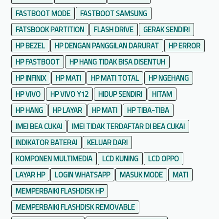
FASTBOOT MODE
FASTBOOT SAMSUNG
FATSBOOK PARTITION
FLASH DRIVE
GERAK SENDIRI
HP BEZEL
HP DENGAN PANGGILAN DARURAT
HP ERROR
HP FASTBOOT
HP HANG TIDAK BISA DISENTUH
HP INFINIX
HP MATI
HP MATI TOTAL
HP NGEHANG
HP VIVO
HP VIVO Y12
HIDUP SENDIRI
HITAM
HP HANG
HP LAYAR
HP MATI
HP TIBA-TIBA
IMEI BEA CUKAI
IMEI TIDAK TERDAFTAR DI BEA CUKAI
INDIKATOR BATERAI
KELUAR DARI
KOMPONEN MULTIMEDIA
LCD KUNING
LCD OPPO
LAYAR HP
LOGIN WHATSAPP
MASUK MODE
MATI
MEMPERBAIKI FLASHDISK HP
MEMPERBAIKI FLASHDISK REMOVABLE