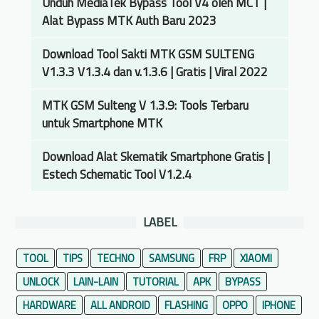
Unduh MediaTek Bypass Tool V4 oleh MCT |
Alat Bypass MTK Auth Baru 2023
Download Tool Sakti MTK GSM SULTENG
V1.3.3 V1.3.4 dan v.1.3.6 | Gratis | Viral 2022
MTK GSM Sulteng V 1.3.9: Tools Terbaru
untuk Smartphone MTK
Download Alat Skematik Smartphone Gratis |
Estech Schematic Tool V1.2.4
LABEL
TOOL
TIPS
TECHNO
SAMSUNG
FRP
XIAOMI
UNLOCK
LAIN-LAIN
TUTORIAL
APK
BYPASS
HARDWARE
ALL ANDROID
FLASHING
OPPO
IPHONE