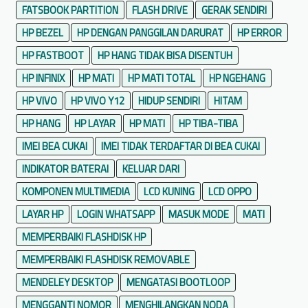
FATSBOOK PARTITION
FLASH DRIVE
GERAK SENDIRI
HP BEZEL
HP DENGAN PANGGILAN DARURAT
HP ERROR
HP FASTBOOT
HP HANG TIDAK BISA DISENTUH
HP INFINIX
HP MATI
HP MATI TOTAL
HP NGEHANG
HP VIVO
HP VIVO Y12
HIDUP SENDIRI
HITAM
HP HANG
HP LAYAR
HP MATI
HP TIBA-TIBA
IMEI BEA CUKAI
IMEI TIDAK TERDAFTAR DI BEA CUKAI
INDIKATOR BATERAI
KELUAR DARI
KOMPONEN MULTIMEDIA
LCD KUNING
LCD OPPO
LAYAR HP
LOGIN WHATSAPP
MASUK MODE
MATI
MEMPERBAIKI FLASHDISK HP
MEMPERBAIKI FLASHDISK REMOVABLE
MENDELEY DESKTOP
MENGATASI BOOTLOOP
MENGGANTI NOMOR
MENGHILANGKAN NODA