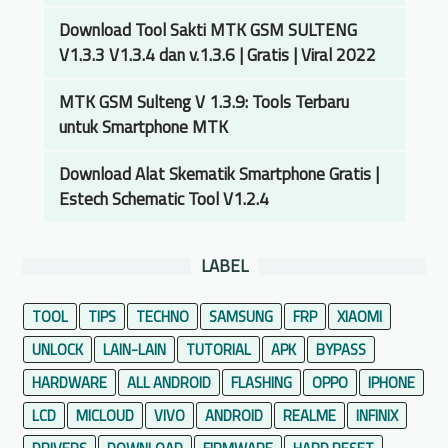
Download Tool Sakti MTK GSM SULTENG
V1.3.3 V1.3.4 dan v.1.3.6 | Gratis | Viral 2022
MTK GSM Sulteng V 1.3.9: Tools Terbaru
untuk Smartphone MTK
Download Alat Skematik Smartphone Gratis |
Estech Schematic Tool V1.2.4
LABEL
TOOL
TIPS
TECHNO
SAMSUNG
FRP
XIAOMI
UNLOCK
LAIN-LAIN
TUTORIAL
APK
BYPASS
HARDWARE
ALL ANDROID
FLASHING
OPPO
IPHONE
LCD
MICLOUD
VIVO
ANDROID
REALME
INFINIX