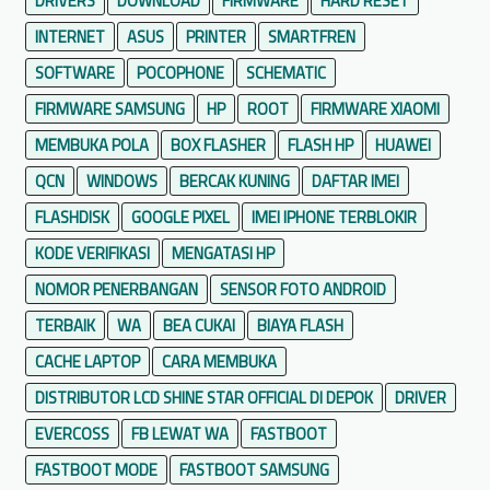
DRIVERS
DOWNLOAD
FIRMWARE
HARD RESET
INTERNET
ASUS
PRINTER
SMARTFREN
SOFTWARE
POCOPHONE
SCHEMATIC
FIRMWARE SAMSUNG
HP
ROOT
FIRMWARE XIAOMI
MEMBUKA POLA
BOX FLASHER
FLASH HP
HUAWEI
QCN
WINDOWS
BERCAK KUNING
DAFTAR IMEI
FLASHDISK
GOOGLE PIXEL
IMEI IPHONE TERBLOKIR
KODE VERIFIKASI
MENGATASI HP
NOMOR PENERBANGAN
SENSOR FOTO ANDROID
TERBAIK
WA
BEA CUKAI
BIAYA FLASH
CACHE LAPTOP
CARA MEMBUKA
DISTRIBUTOR LCD SHINE STAR OFFICIAL DI DEPOK
DRIVER
EVERCOSS
FB LEWAT WA
FASTBOOT
FASTBOOT MODE
FASTBOOT SAMSUNG