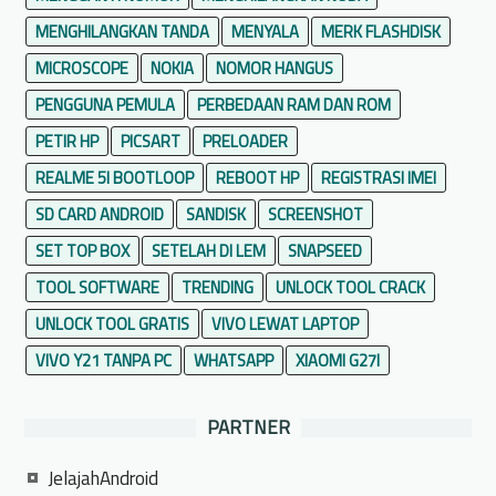
MENGHILANGKAN TANDA
MENYALA
MERK FLASHDISK
MICROSCOPE
NOKIA
NOMOR HANGUS
PENGGUNA PEMULA
PERBEDAAN RAM DAN ROM
PETIR HP
PICSART
PRELOADER
REALME 5I BOOTLOOP
REBOOT HP
REGISTRASI IMEI
SD CARD ANDROID
SANDISK
SCREENSHOT
SET TOP BOX
SETELAH DI LEM
SNAPSEED
TOOL SOFTWARE
TRENDING
UNLOCK TOOL CRACK
UNLOCK TOOL GRATIS
VIVO LEWAT LAPTOP
VIVO Y21 TANPA PC
WHATSAPP
XIAOMI G27I
PARTNER
JelajahAndroid