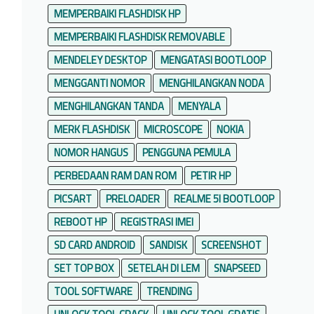
MEMPERBAIKI FLASHDISK HP
MEMPERBAIKI FLASHDISK REMOVABLE
MENDELEY DESKTOP
MENGATASI BOOTLOOP
MENGGANTI NOMOR
MENGHILANGKAN NODA
MENGHILANGKAN TANDA
MENYALA
MERK FLASHDISK
MICROSCOPE
NOKIA
NOMOR HANGUS
PENGGUNA PEMULA
PERBEDAAN RAM DAN ROM
PETIR HP
PICSART
PRELOADER
REALME 5I BOOTLOOP
REBOOT HP
REGISTRASI IMEI
SD CARD ANDROID
SANDISK
SCREENSHOT
SET TOP BOX
SETELAH DI LEM
SNAPSEED
TOOL SOFTWARE
TRENDING