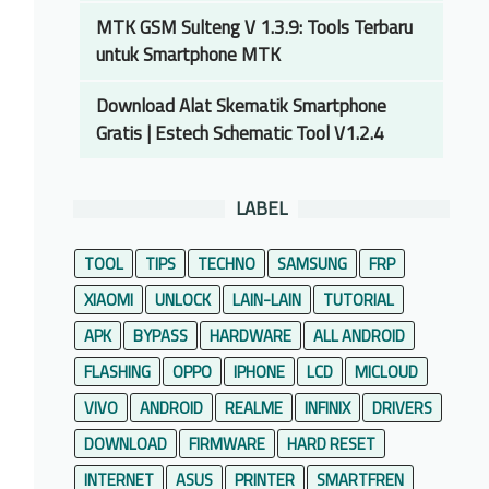
MTK GSM Sulteng V 1.3.9: Tools Terbaru
untuk Smartphone MTK
Download Alat Skematik Smartphone
Gratis | Estech Schematic Tool V1.2.4
LABEL
TOOL
TIPS
TECHNO
SAMSUNG
FRP
XIAOMI
UNLOCK
LAIN-LAIN
TUTORIAL
APK
BYPASS
HARDWARE
ALL ANDROID
FLASHING
OPPO
IPHONE
LCD
MICLOUD
VIVO
ANDROID
REALME
INFINIX
DRIVERS
DOWNLOAD
FIRMWARE
HARD RESET
INTERNET
ASUS
PRINTER
SMARTFREN