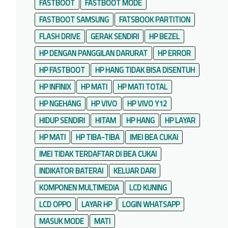
FASTBOOT
FASTBOOT MODE
FASTBOOT SAMSUNG
FATSBOOK PARTITION
FLASH DRIVE
GERAK SENDIRI
HP BEZEL
HP DENGAN PANGGILAN DARURAT
HP ERROR
HP FASTBOOT
HP HANG TIDAK BISA DISENTUH
HP INFINIX
HP MATI
HP MATI TOTAL
HP NGEHANG
HP VIVO
HP VIVO Y12
HIDUP SENDIRI
HITAM
HP HANG
HP LAYAR
HP MATI
HP TIBA-TIBA
IMEI BEA CUKAI
IMEI TIDAK TERDAFTAR DI BEA CUKAI
INDIKATOR BATERAI
KELUAR DARI
KOMPONEN MULTIMEDIA
LCD KUNING
LCD OPPO
LAYAR HP
LOGIN WHATSAPP
MASUK MODE
MATI