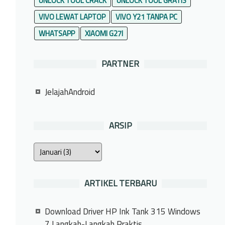
UNLOCK TOOL CRACK
UNLOCK TOOL GRATIS
VIVO LEWAT LAPTOP
VIVO Y21 TANPA PC
WHATSAPP
XIAOMI G27I
PARTNER
JelajahAndroid
ARSIP
ARTIKEL TERBARU
Download Driver HP Ink Tank 315 Windows
7 Langkah-Langkah Praktis