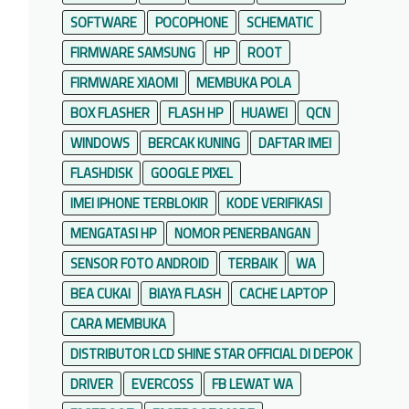
SOFTWARE
POCOPHONE
SCHEMATIC
FIRMWARE SAMSUNG
HP
ROOT
FIRMWARE XIAOMI
MEMBUKA POLA
BOX FLASHER
FLASH HP
HUAWEI
QCN
WINDOWS
BERCAK KUNING
DAFTAR IMEI
FLASHDISK
GOOGLE PIXEL
IMEI IPHONE TERBLOKIR
KODE VERIFIKASI
MENGATASI HP
NOMOR PENERBANGAN
SENSOR FOTO ANDROID
TERBAIK
WA
BEA CUKAI
BIAYA FLASH
CACHE LAPTOP
CARA MEMBUKA
DISTRIBUTOR LCD SHINE STAR OFFICIAL DI DEPOK
DRIVER
EVERCOSS
FB LEWAT WA