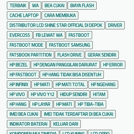
TERBAIK
WA
BEA CUKAI
BIAYA FLASH
CACHE LAPTOP
CARA MEMBUKA
DISTRIBUTOR LCD SHINE STAR OFFICIAL DI DEPOK
DRIVER
EVERCOSS
FB LEWAT WA
FASTBOOT
FASTBOOT MODE
FASTBOOT SAMSUNG
FATSBOOK PARTITION
FLASH DRIVE
GERAK SENDIRI
HP BEZEL
HP DENGAN PANGGILAN DARURAT
HP ERROR
HP FASTBOOT
HP HANG TIDAK BISA DISENTUH
HP INFINIX
HP MATI
HP MATI TOTAL
HP NGEHANG
HP VIVO
HP VIVO Y12
HIDUP SENDIRI
HITAM
HP HANG
HP LAYAR
HP MATI
HP TIBA-TIBA
IMEI BEA CUKAI
IMEI TIDAK TERDAFTAR DI BEA CUKAI
INDIKATOR BATERAI
KELUAR DARI
KOMPONEN MULTIMEDIA
LCD KUNING
LCD OPPO