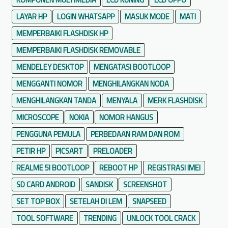
LAYAR HP
LOGIN WHATSAPP
MASUK MODE
MATI
MEMPERBAIKI FLASHDISK HP
MEMPERBAIKI FLASHDISK REMOVABLE
MENDELEY DESKTOP
MENGATASI BOOTLOOP
MENGGANTI NOMOR
MENGHILANGKAN NODA
MENGHILANGKAN TANDA
MENYALA
MERK FLASHDISK
MICROSCOPE
NOKIA
NOMOR HANGUS
PENGGUNA PEMULA
PERBEDAAN RAM DAN ROM
PETIR HP
PICSART
PRELOADER
REALME 5I BOOTLOOP
REBOOT HP
REGISTRASI IMEI
SD CARD ANDROID
SANDISK
SCREENSHOT
SET TOP BOX
SETELAH DI LEM
SNAPSEED
TOOL SOFTWARE
TRENDING
UNLOCK TOOL CRACK