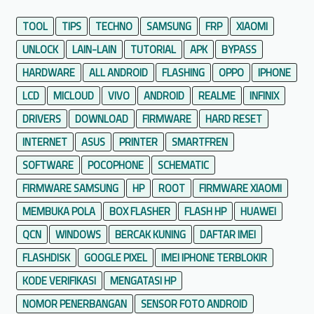
TOOL
TIPS
TECHNO
SAMSUNG
FRP
XIAOMI
UNLOCK
LAIN-LAIN
TUTORIAL
APK
BYPASS
HARDWARE
ALL ANDROID
FLASHING
OPPO
IPHONE
LCD
MICLOUD
VIVO
ANDROID
REALME
INFINIX
DRIVERS
DOWNLOAD
FIRMWARE
HARD RESET
INTERNET
ASUS
PRINTER
SMARTFREN
SOFTWARE
POCOPHONE
SCHEMATIC
FIRMWARE SAMSUNG
HP
ROOT
FIRMWARE XIAOMI
MEMBUKA POLA
BOX FLASHER
FLASH HP
HUAWEI
QCN
WINDOWS
BERCAK KUNING
DAFTAR IMEI
FLASHDISK
GOOGLE PIXEL
IMEI IPHONE TERBLOKIR
KODE VERIFIKASI
MENGATASI HP
NOMOR PENERBANGAN
SENSOR FOTO ANDROID