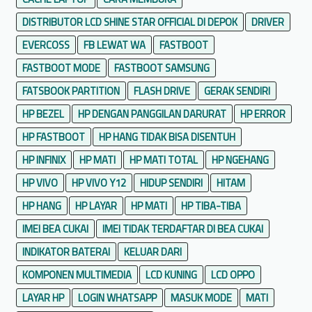
DISTRIBUTOR LCD SHINE STAR OFFICIAL DI DEPOK
DRIVER
EVERCOSS
FB LEWAT WA
FASTBOOT
FASTBOOT MODE
FASTBOOT SAMSUNG
FATSBOOK PARTITION
FLASH DRIVE
GERAK SENDIRI
HP BEZEL
HP DENGAN PANGGILAN DARURAT
HP ERROR
HP FASTBOOT
HP HANG TIDAK BISA DISENTUH
HP INFINIX
HP MATI
HP MATI TOTAL
HP NGEHANG
HP VIVO
HP VIVO Y12
HIDUP SENDIRI
HITAM
HP HANG
HP LAYAR
HP MATI
HP TIBA-TIBA
IMEI BEA CUKAI
IMEI TIDAK TERDAFTAR DI BEA CUKAI
INDIKATOR BATERAI
KELUAR DARI
KOMPONEN MULTIMEDIA
LCD KUNING
LCD OPPO
LAYAR HP
LOGIN WHATSAPP
MASUK MODE
MATI