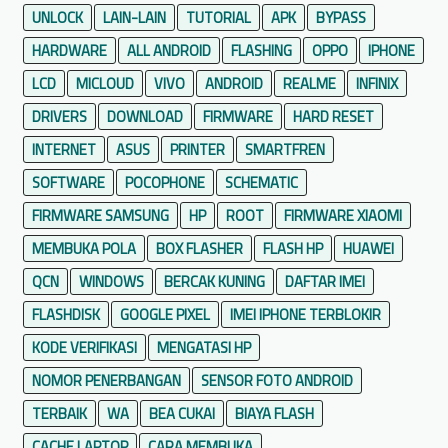
UNLOCK
LAIN-LAIN
TUTORIAL
APK
BYPASS
HARDWARE
ALL ANDROID
FLASHING
OPPO
IPHONE
LCD
MICLOUD
VIVO
ANDROID
REALME
INFINIX
DRIVERS
DOWNLOAD
FIRMWARE
HARD RESET
INTERNET
ASUS
PRINTER
SMARTFREN
SOFTWARE
POCOPHONE
SCHEMATIC
FIRMWARE SAMSUNG
HP
ROOT
FIRMWARE XIAOMI
MEMBUKA POLA
BOX FLASHER
FLASH HP
HUAWEI
QCN
WINDOWS
BERCAK KUNING
DAFTAR IMEI
FLASHDISK
GOOGLE PIXEL
IMEI IPHONE TERBLOKIR
KODE VERIFIKASI
MENGATASI HP
NOMOR PENERBANGAN
SENSOR FOTO ANDROID
TERBAIK
WA
BEA CUKAI
BIAYA FLASH
CACHE LAPTOP
CARA MEMBUKA