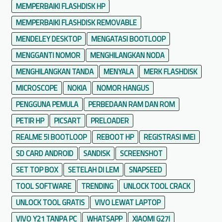
MEMPERBAIKI FLASHDISK HP
MEMPERBAIKI FLASHDISK REMOVABLE
MENDELEY DESKTOP
MENGATASI BOOTLOOP
MENGGANTI NOMOR
MENGHILANGKAN NODA
MENGHILANGKAN TANDA
MENYALA
MERK FLASHDISK
MICROSCOPE
NOKIA
NOMOR HANGUS
PENGGUNA PEMULA
PERBEDAAN RAM DAN ROM
PETIR HP
PICSART
PRELOADER
REALME 5I BOOTLOOP
REBOOT HP
REGISTRASI IMEI
SD CARD ANDROID
SANDISK
SCREENSHOT
SET TOP BOX
SETELAH DI LEM
SNAPSEED
TOOL SOFTWARE
TRENDING
UNLOCK TOOL CRACK
UNLOCK TOOL GRATIS
VIVO LEWAT LAPTOP
VIVO Y21 TANPA PC
WHATSAPP
XIAOMI G27I