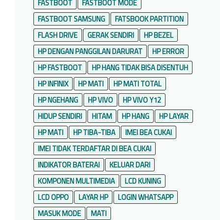
FASTBOOT
FASTBOOT MODE
FASTBOOT SAMSUNG
FATSBOOK PARTITION
FLASH DRIVE
GERAK SENDIRI
HP BEZEL
HP DENGAN PANGGILAN DARURAT
HP ERROR
HP FASTBOOT
HP HANG TIDAK BISA DISENTUH
HP INFINIX
HP MATI
HP MATI TOTAL
HP NGEHANG
HP VIVO
HP VIVO Y12
HIDUP SENDIRI
HITAM
HP HANG
HP LAYAR
HP MATI
HP TIBA-TIBA
IMEI BEA CUKAI
IMEI TIDAK TERDAFTAR DI BEA CUKAI
INDIKATOR BATERAI
KELUAR DARI
KOMPONEN MULTIMEDIA
LCD KUNING
LCD OPPO
LAYAR HP
LOGIN WHATSAPP
MASUK MODE
MATI