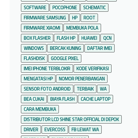
SOFTWARE
POCOPHONE
SCHEMATIC
FIRMWARE SAMSUNG
HP
ROOT
FIRMWARE XIAOMI
MEMBUKA POLA
BOX FLASHER
FLASH HP
HUAWEI
QCN
WINDOWS
BERCAK KUNING
DAFTAR IMEI
FLASHDISK
GOOGLE PIXEL
IMEI IPHONE TERBLOKIR
KODE VERIFIKASI
MENGATASI HP
NOMOR PENERBANGAN
SENSOR FOTO ANDROID
TERBAIK
WA
BEA CUKAI
BIAYA FLASH
CACHE LAPTOP
CARA MEMBUKA
DISTRIBUTOR LCD SHINE STAR OFFICIAL DI DEPOK
DRIVER
EVERCOSS
FB LEWAT WA