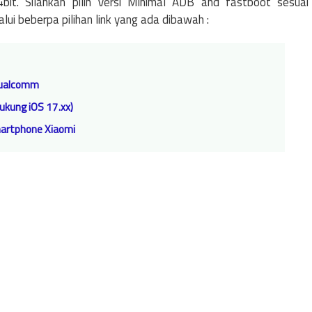
it. Silahkan pilih Versi Minimal ADB and fastboot sesuai
i beberpa pilihan link yang ada dibawah :
 Qualcomm
dukung iOS 17.xx)
martphone Xiaomi