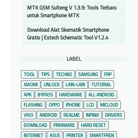
MTK GSM Sulteng V 1.3.9: Tools Terbaru
untuk Smartphone MTK
Download Alat Skematik Smartphone
Gratis | Estech Schematic Tool V1.2.4
LABEL
TOOL
TIPS
TECHNO
SAMSUNG
FRP
XIAOMI
UNLOCK
LAIN-LAIN
TUTORIAL
APK
BYPASS
HARDWARE
ALL ANDROID
FLASHING
OPPO
IPHONE
LCD
MICLOUD
VIVO
ANDROID
REALME
INFINIX
DRIVERS
DOWNLOAD
FIRMWARE
HARD RESET
INTERNET
ASUS
PRINTER
SMARTFREN