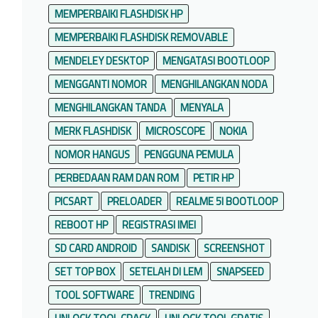
MEMPERBAIKI FLASHDISK HP
MEMPERBAIKI FLASHDISK REMOVABLE
MENDELEY DESKTOP
MENGATASI BOOTLOOP
MENGGANTI NOMOR
MENGHILANGKAN NODA
MENGHILANGKAN TANDA
MENYALA
MERK FLASHDISK
MICROSCOPE
NOKIA
NOMOR HANGUS
PENGGUNA PEMULA
PERBEDAAN RAM DAN ROM
PETIR HP
PICSART
PRELOADER
REALME 5I BOOTLOOP
REBOOT HP
REGISTRASI IMEI
SD CARD ANDROID
SANDISK
SCREENSHOT
SET TOP BOX
SETELAH DI LEM
SNAPSEED
TOOL SOFTWARE
TRENDING