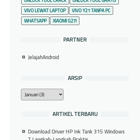
UNLOCK TOOL CRACK
UNLOCK TOOL GRATIS
VIVO LEWAT LAPTOP
VIVO Y21 TANPA PC
WHATSAPP
XIAOMI G27I
PARTNER
JelajahAndroid
ARSIP
ARTIKEL TERBARU
Download Driver HP Ink Tank 315 Windows
7 Langkah-Langkah Praktis