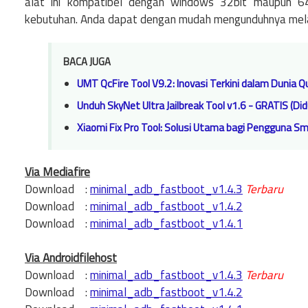
alat ini kompatibel dengan windows 32bit maupun 64b
kebutuhan. Anda dapat dengan mudah mengunduhnya melalu
BACA JUGA
UMT QcFire Tool V9.2: Inovasi Terkini dalam Dunia
Unduh SkyNet Ultra Jailbreak Tool v1.6 - GRATIS (Di
Xiaomi Fix Pro Tool: Solusi Utama bagi Pengguna S
Via Mediafire
Download
:
minimal_adb_fastboot_v1.4.3
Terbaru
Download :
minimal_adb_fastboot_v1.4.2
Download :
minimal_adb_fastboot_v1.4.1
Via Androidfilehost
Download :
minimal_adb_fastboot_v1.4.3
Terbaru
Download :
minimal_adb_fastboot_v1.4.2