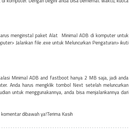
 di komputer. Dengan begini anda bisa berhemat waktu, kuota
a harus menginstal paket Alat Minimal ADB di komputer untuk
ter> Jalankan file .exe untuk Meluncurkan Pengaturan> ikuti
stalasi Minimal ADB and fastboot hanya 2 MB saja, jadi anda
ter. Anda harus mengklik tombol Next setelah meluncurkan
mudian untuk menggunakannya, anda bisa menjalankannya dari
n komentar dibawah ya!Terima Kasih