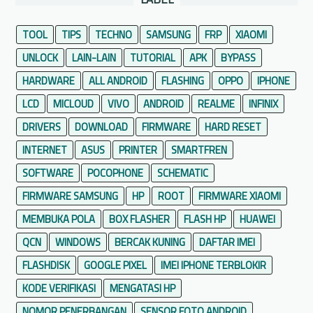
TOOL
TIPS
TECHNO
SAMSUNG
FRP
XIAOMI
UNLOCK
LAIN-LAIN
TUTORIAL
APK
BYPASS
HARDWARE
ALL ANDROID
FLASHING
OPPO
IPHONE
LCD
MICLOUD
VIVO
ANDROID
REALME
INFINIX
DRIVERS
DOWNLOAD
FIRMWARE
HARD RESET
INTERNET
ASUS
PRINTER
SMARTFREN
SOFTWARE
POCOPHONE
SCHEMATIC
FIRMWARE SAMSUNG
HP
ROOT
FIRMWARE XIAOMI
MEMBUKA POLA
BOX FLASHER
FLASH HP
HUAWEI
QCN
WINDOWS
BERCAK KUNING
DAFTAR IMEI
FLASHDISK
GOOGLE PIXEL
IMEI IPHONE TERBLOKIR
KODE VERIFIKASI
MENGATASI HP
NOMOR PENERBANGAN
SENSOR FOTO ANDROID