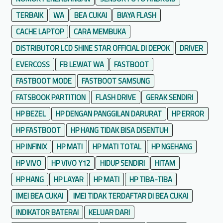
TERBAIK
WA
BEA CUKAI
BIAYA FLASH
CACHE LAPTOP
CARA MEMBUKA
DISTRIBUTOR LCD SHINE STAR OFFICIAL DI DEPOK
DRIVER
EVERCOSS
FB LEWAT WA
FASTBOOT
FASTBOOT MODE
FASTBOOT SAMSUNG
FATSBOOK PARTITION
FLASH DRIVE
GERAK SENDIRI
HP BEZEL
HP DENGAN PANGGILAN DARURAT
HP ERROR
HP FASTBOOT
HP HANG TIDAK BISA DISENTUH
HP INFINIX
HP MATI
HP MATI TOTAL
HP NGEHANG
HP VIVO
HP VIVO Y12
HIDUP SENDIRI
HITAM
HP HANG
HP LAYAR
HP MATI
HP TIBA-TIBA
IMEI BEA CUKAI
IMEI TIDAK TERDAFTAR DI BEA CUKAI
INDIKATOR BATERAI
KELUAR DARI