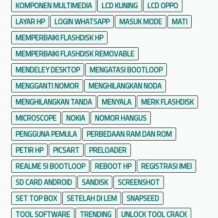
KOMPONEN MULTIMEDIA
LCD KUNING
LCD OPPO
LAYAR HP
LOGIN WHATSAPP
MASUK MODE
MATI
MEMPERBAIKI FLASHDISK HP
MEMPERBAIKI FLASHDISK REMOVABLE
MENDELEY DESKTOP
MENGATASI BOOTLOOP
MENGGANTI NOMOR
MENGHILANGKAN NODA
MENGHILANGKAN TANDA
MENYALA
MERK FLASHDISK
MICROSCOPE
NOKIA
NOMOR HANGUS
PENGGUNA PEMULA
PERBEDAAN RAM DAN ROM
PETIR HP
PICSART
PRELOADER
REALME 5I BOOTLOOP
REBOOT HP
REGISTRASI IMEI
SD CARD ANDROID
SANDISK
SCREENSHOT
SET TOP BOX
SETELAH DI LEM
SNAPSEED
TOOL SOFTWARE
TRENDING
UNLOCK TOOL CRACK