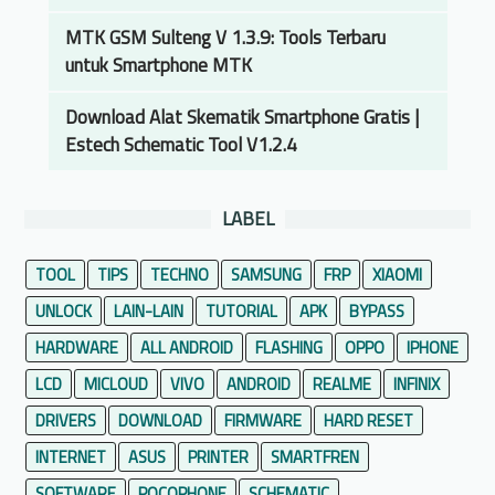
MTK GSM Sulteng V 1.3.9: Tools Terbaru
untuk Smartphone MTK
Download Alat Skematik Smartphone Gratis |
Estech Schematic Tool V1.2.4
LABEL
TOOL
TIPS
TECHNO
SAMSUNG
FRP
XIAOMI
UNLOCK
LAIN-LAIN
TUTORIAL
APK
BYPASS
HARDWARE
ALL ANDROID
FLASHING
OPPO
IPHONE
LCD
MICLOUD
VIVO
ANDROID
REALME
INFINIX
DRIVERS
DOWNLOAD
FIRMWARE
HARD RESET
INTERNET
ASUS
PRINTER
SMARTFREN
SOFTWARE
POCOPHONE
SCHEMATIC