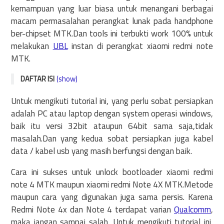
kemampuan yang luar biasa untuk menangani berbagai
macam permasalahan perangkat lunak pada handphone
ber-chipset MTK.Dan tools ini terbukti work 100% untuk
melakukan
UBL
instan di perangkat xiaomi redmi note
MTK.
DAFTAR ISI
(show)
Langkah-Langkah UBL Xiaomi Redmi Note 4/4X MTK
Untuk mengikuti tutorial ini, yang perlu sobat persiapkan
Fungsi Dan Manfaat UBL Xiaomi Redmi Note 4/4X MTK
adalah PC atau laptop dengan system operasi windows,
baik itu versi 32bit ataupun 64bit sama saja,tidak
masalah.Dan yang kedua sobat persiapkan juga kabel
data / kabel usb yang masih berfungsi dengan baik.
Cara ini sukses untuk unlock bootloader xiaomi redmi
note 4 MTK maupun xiaomi redmi Note 4X MTK.Metode
maupun cara yang digunakan juga sama persis. Karena
Redmi Note 4x dan Note 4 terdapat varian
Qualcomm
,
maka jangan sampai salah. Untuk mengikuti tutorial ini,