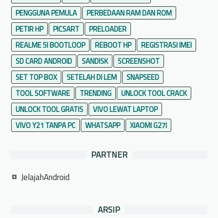
PENGGUNA PEMULA
PERBEDAAN RAM DAN ROM
PETIR HP
PICSART
PRELOADER
REALME 5I BOOTLOOP
REBOOT HP
REGISTRASI IMEI
SD CARD ANDROID
SANDISK
SCREENSHOT
SET TOP BOX
SETELAH DI LEM
SNAPSEED
TOOL SOFTWARE
TRENDING
UNLOCK TOOL CRACK
UNLOCK TOOL GRATIS
VIVO LEWAT LAPTOP
VIVO Y21 TANPA PC
WHATSAPP
XIAOMI G27I
PARTNER
JelajahAndroid
ARSIP