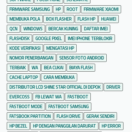
FIRMWARE SAMSUNG
HP
ROOT
FIRMWARE XIAOMI
MEMBUKA POLA
BOX FLASHER
FLASH HP
HUAWEI
QCN
WINDOWS
BERCAK KUNING
DAFTAR IMEI
FLASHDISK
GOOGLE PIXEL
IMEI IPHONE TERBLOKIR
KODE VERIFIKASI
MENGATASI HP
NOMOR PENERBANGAN
SENSOR FOTO ANDROID
TERBAIK
WA
BEA CUKAI
BIAYA FLASH
CACHE LAPTOP
CARA MEMBUKA
DISTRIBUTOR LCD SHINE STAR OFFICIAL DI DEPOK
DRIVER
EVERCOSS
FB LEWAT WA
FASTBOOT
FASTBOOT MODE
FASTBOOT SAMSUNG
FATSBOOK PARTITION
FLASH DRIVE
GERAK SENDIRI
HP BEZEL
HP DENGAN PANGGILAN DARURAT
HP ERROR