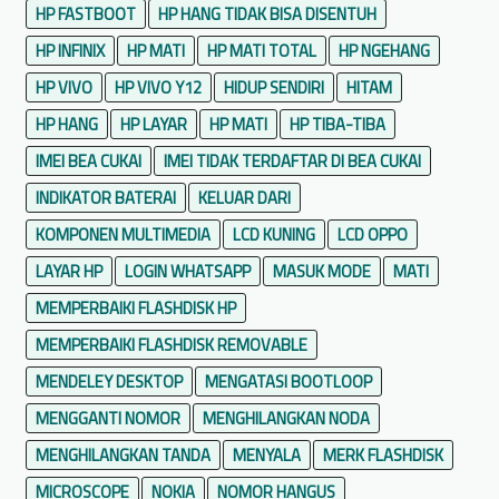
HP FASTBOOT
HP HANG TIDAK BISA DISENTUH
HP INFINIX
HP MATI
HP MATI TOTAL
HP NGEHANG
HP VIVO
HP VIVO Y12
HIDUP SENDIRI
HITAM
HP HANG
HP LAYAR
HP MATI
HP TIBA-TIBA
IMEI BEA CUKAI
IMEI TIDAK TERDAFTAR DI BEA CUKAI
INDIKATOR BATERAI
KELUAR DARI
KOMPONEN MULTIMEDIA
LCD KUNING
LCD OPPO
LAYAR HP
LOGIN WHATSAPP
MASUK MODE
MATI
MEMPERBAIKI FLASHDISK HP
MEMPERBAIKI FLASHDISK REMOVABLE
MENDELEY DESKTOP
MENGATASI BOOTLOOP
MENGGANTI NOMOR
MENGHILANGKAN NODA
MENGHILANGKAN TANDA
MENYALA
MERK FLASHDISK
MICROSCOPE
NOKIA
NOMOR HANGUS