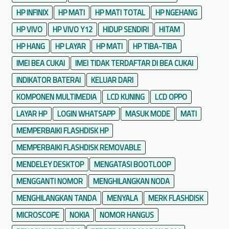
HP INFINIX
HP MATI
HP MATI TOTAL
HP NGEHANG
HP VIVO
HP VIVO Y12
HIDUP SENDIRI
HITAM
HP HANG
HP LAYAR
HP MATI
HP TIBA-TIBA
IMEI BEA CUKAI
IMEI TIDAK TERDAFTAR DI BEA CUKAI
INDIKATOR BATERAI
KELUAR DARI
KOMPONEN MULTIMEDIA
LCD KUNING
LCD OPPO
LAYAR HP
LOGIN WHATSAPP
MASUK MODE
MATI
MEMPERBAIKI FLASHDISK HP
MEMPERBAIKI FLASHDISK REMOVABLE
MENDELEY DESKTOP
MENGATASI BOOTLOOP
MENGGANTI NOMOR
MENGHILANGKAN NODA
MENGHILANGKAN TANDA
MENYALA
MERK FLASHDISK
MICROSCOPE
NOKIA
NOMOR HANGUS