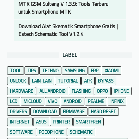
MTK GSM Sulteng V 1.3.9: Tools Terbaru
untuk Smartphone MTK
Download Alat Skematik Smartphone Gratis |
Estech Schematic Tool V1.2.4
LABEL
TOOL
TIPS
TECHNO
SAMSUNG
FRP
XIAOMI
UNLOCK
LAIN-LAIN
TUTORIAL
APK
BYPASS
HARDWARE
ALL ANDROID
FLASHING
OPPO
IPHONE
LCD
MICLOUD
VIVO
ANDROID
REALME
INFINIX
DRIVERS
DOWNLOAD
FIRMWARE
HARD RESET
INTERNET
ASUS
PRINTER
SMARTFREN
SOFTWARE
POCOPHONE
SCHEMATIC