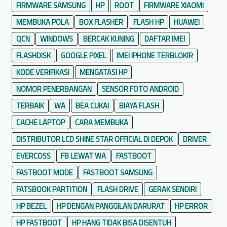
FIRMWARE SAMSUNG
HP
ROOT
FIRMWARE XIAOMI
MEMBUKA POLA
BOX FLASHER
FLASH HP
HUAWEI
QCN
WINDOWS
BERCAK KUNING
DAFTAR IMEI
FLASHDISK
GOOGLE PIXEL
IMEI IPHONE TERBLOKIR
KODE VERIFIKASI
MENGATASI HP
NOMOR PENERBANGAN
SENSOR FOTO ANDROID
TERBAIK
WA
BEA CUKAI
BIAYA FLASH
CACHE LAPTOP
CARA MEMBUKA
DISTRIBUTOR LCD SHINE STAR OFFICIAL DI DEPOK
DRIVER
EVERCOSS
FB LEWAT WA
FASTBOOT
FASTBOOT MODE
FASTBOOT SAMSUNG
FATSBOOK PARTITION
FLASH DRIVE
GERAK SENDIRI
HP BEZEL
HP DENGAN PANGGILAN DARURAT
HP ERROR
HP FASTBOOT
HP HANG TIDAK BISA DISENTUH