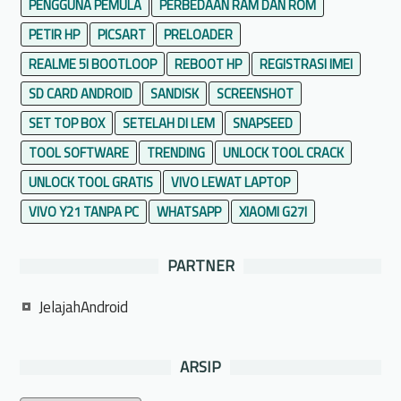
PENGGUNA PEMULA
PERBEDAAN RAM DAN ROM
PETIR HP
PICSART
PRELOADER
REALME 5I BOOTLOOP
REBOOT HP
REGISTRASI IMEI
SD CARD ANDROID
SANDISK
SCREENSHOT
SET TOP BOX
SETELAH DI LEM
SNAPSEED
TOOL SOFTWARE
TRENDING
UNLOCK TOOL CRACK
UNLOCK TOOL GRATIS
VIVO LEWAT LAPTOP
VIVO Y21 TANPA PC
WHATSAPP
XIAOMI G27I
PARTNER
JelajahAndroid
ARSIP