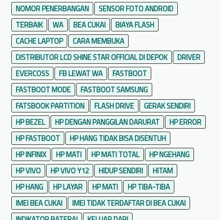
NOMOR PENERBANGAN
SENSOR FOTO ANDROID
TERBAIK
WA
BEA CUKAI
BIAYA FLASH
CACHE LAPTOP
CARA MEMBUKA
DISTRIBUTOR LCD SHINE STAR OFFICIAL DI DEPOK
DRIVER
EVERCOSS
FB LEWAT WA
FASTBOOT
FASTBOOT MODE
FASTBOOT SAMSUNG
FATSBOOK PARTITION
FLASH DRIVE
GERAK SENDIRI
HP BEZEL
HP DENGAN PANGGILAN DARURAT
HP ERROR
HP FASTBOOT
HP HANG TIDAK BISA DISENTUH
HP INFINIX
HP MATI
HP MATI TOTAL
HP NGEHANG
HP VIVO
HP VIVO Y12
HIDUP SENDIRI
HITAM
HP HANG
HP LAYAR
HP MATI
HP TIBA-TIBA
IMEI BEA CUKAI
IMEI TIDAK TERDAFTAR DI BEA CUKAI
INDIKATOR BATERAI
KELUAR DARI