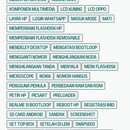
KOMPONEN MULTIMEDIA
LCD KUNING
LCD OPPO
LAYAR HP
LOGIN WHATSAPP
MASUK MODE
MATI
MEMPERBAIKI FLASHDISK HP
MEMPERBAIKI FLASHDISK REMOVABLE
MENDELEY DESKTOP
MENGATASI BOOTLOOP
MENGGANTI NOMOR
MENGHILANGKAN NODA
MENGHILANGKAN TANDA
MENYALA
MERK FLASHDISK
MICROSCOPE
NOKIA
NOMOR HANGUS
PENGGUNA PEMULA
PERBEDAAN RAM DAN ROM
PETIR HP
PICSART
PRELOADER
REALME 5I BOOTLOOP
REBOOT HP
REGISTRASI IMEI
SD CARD ANDROID
SANDISK
SCREENSHOT
SET TOP BOX
SETELAH DI LEM
SNAPSEED