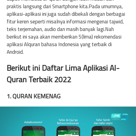
4. ALQURAN BAHASA INDONESIA
praktis langsung dari Smartphone kita.Pada umumnya,
5. MUSLIM PRO
aplikasi-aplikasi ini juga sudah dibekali dengan berbagai
fitur keren seperti misalnya informasi mengenai tajwid,
teks terjemahan, audio dan masih banyak lagi.Nah
berikut ini saya akan memberikan 5(lima) rekomendasi
aplikasi Alquran bahasa Indonesia yang terbaik di
Android.
Berikut ini Daftar Lima Aplikasi Al-
Quran Terbaik 2022
1. QURAN KEMENAG