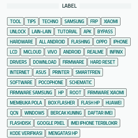
LABEL
TOOL
TIPS
TECHNO
SAMSUNG
FRP
XIAOMI
UNLOCK
LAIN-LAIN
TUTORIAL
APK
BYPASS
HARDWARE
ALL ANDROID
FLASHING
OPPO
IPHONE
LCD
MICLOUD
VIVO
ANDROID
REALME
INFINIX
DRIVERS
DOWNLOAD
FIRMWARE
HARD RESET
INTERNET
ASUS
PRINTER
SMARTFREN
SOFTWARE
POCOPHONE
SCHEMATIC
FIRMWARE SAMSUNG
HP
ROOT
FIRMWARE XIAOMI
MEMBUKA POLA
BOX FLASHER
FLASH HP
HUAWEI
QCN
WINDOWS
BERCAK KUNING
DAFTAR IMEI
FLASHDISK
GOOGLE PIXEL
IMEI IPHONE TERBLOKIR
KODE VERIFIKASI
MENGATASI HP