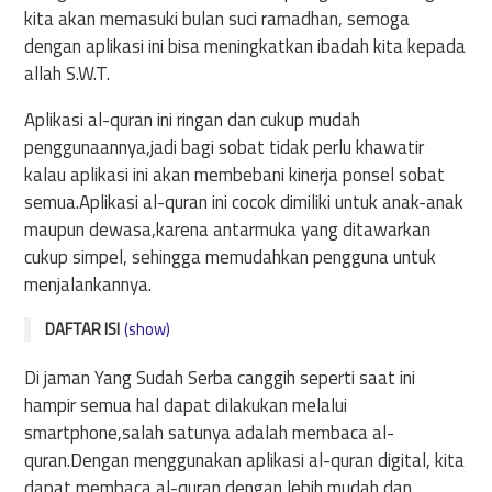
kita akan memasuki bulan suci ramadhan, semoga
dengan aplikasi ini bisa meningkatkan ibadah kita kepada
allah S.W.T.
Aplikasi al-quran ini ringan dan cukup mudah
penggunaannya,jadi bagi sobat tidak perlu khawatir
kalau aplikasi ini akan membebani kinerja ponsel sobat
semua.Aplikasi al-quran ini cocok dimiliki untuk anak-anak
maupun dewasa,karena antarmuka yang ditawarkan
cukup simpel, sehingga memudahkan pengguna untuk
menjalankannya.
DAFTAR ISI
(show)
Berikut ini Daftar Lima Aplikasi Al-Quran Terbaik 2022
Di jaman Yang Sudah Serba canggih seperti saat ini
1. QURAN KEMENAG
hampir semua hal dapat dilakukan melalui
2. ALQURAN (TAFSIR DAN PERKATA)
smartphone,salah satunya adalah membaca al-
quran.Dengan menggunakan aplikasi al-quran digital, kita
3.ALQURAN INDONESIA
dapat membaca al-quran dengan lebih mudah dan