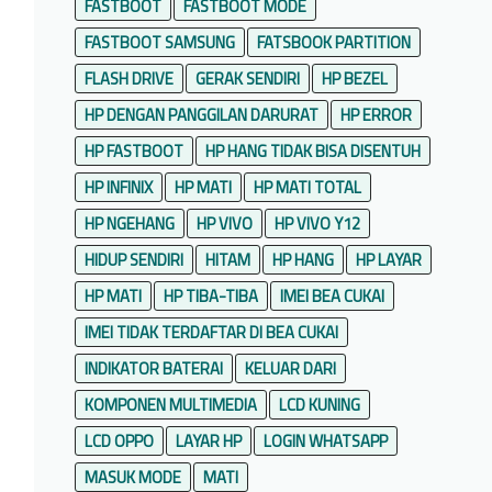
FASTBOOT
FASTBOOT MODE
FASTBOOT SAMSUNG
FATSBOOK PARTITION
FLASH DRIVE
GERAK SENDIRI
HP BEZEL
HP DENGAN PANGGILAN DARURAT
HP ERROR
HP FASTBOOT
HP HANG TIDAK BISA DISENTUH
HP INFINIX
HP MATI
HP MATI TOTAL
HP NGEHANG
HP VIVO
HP VIVO Y12
HIDUP SENDIRI
HITAM
HP HANG
HP LAYAR
HP MATI
HP TIBA-TIBA
IMEI BEA CUKAI
IMEI TIDAK TERDAFTAR DI BEA CUKAI
INDIKATOR BATERAI
KELUAR DARI
KOMPONEN MULTIMEDIA
LCD KUNING
LCD OPPO
LAYAR HP
LOGIN WHATSAPP
MASUK MODE
MATI