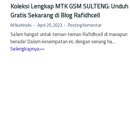
Koleksi Lengkap MTK GSM SULTENG: Unduh
Gratis Sekarang di Blog Rafidhcell
M.Nurkholis
April 20, 2023
Posting Komentar
Salam hangat untuk teman-teman Rafidhcell di manapun
berada! Dalam kesempatan ini, dengan senang ha…
K
Selengkapnya»»
o
l
e
k
s
i
L
e
n
g
k