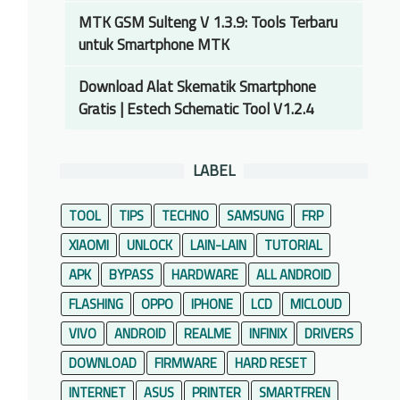
MTK GSM Sulteng V 1.3.9: Tools Terbaru
untuk Smartphone MTK
Download Alat Skematik Smartphone
Gratis | Estech Schematic Tool V1.2.4
LABEL
TOOL
TIPS
TECHNO
SAMSUNG
FRP
XIAOMI
UNLOCK
LAIN-LAIN
TUTORIAL
APK
BYPASS
HARDWARE
ALL ANDROID
FLASHING
OPPO
IPHONE
LCD
MICLOUD
VIVO
ANDROID
REALME
INFINIX
DRIVERS
DOWNLOAD
FIRMWARE
HARD RESET
INTERNET
ASUS
PRINTER
SMARTFREN