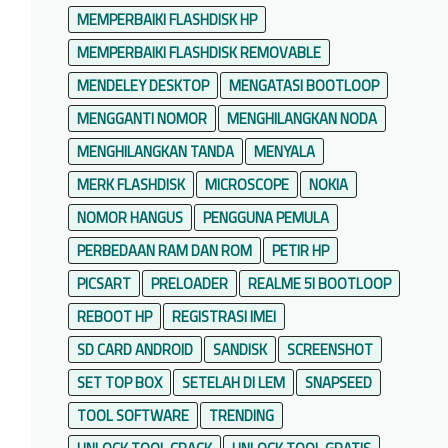
MEMPERBAIKI FLASHDISK HP
MEMPERBAIKI FLASHDISK REMOVABLE
MENDELEY DESKTOP
MENGATASI BOOTLOOP
MENGGANTI NOMOR
MENGHILANGKAN NODA
MENGHILANGKAN TANDA
MENYALA
MERK FLASHDISK
MICROSCOPE
NOKIA
NOMOR HANGUS
PENGGUNA PEMULA
PERBEDAAN RAM DAN ROM
PETIR HP
PICSART
PRELOADER
REALME 5I BOOTLOOP
REBOOT HP
REGISTRASI IMEI
SD CARD ANDROID
SANDISK
SCREENSHOT
SET TOP BOX
SETELAH DI LEM
SNAPSEED
TOOL SOFTWARE
TRENDING