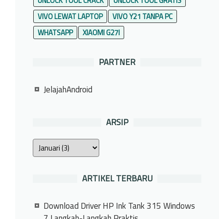
UNLOCK TOOL CRACK
UNLOCK TOOL GRATIS
VIVO LEWAT LAPTOP
VIVO Y21 TANPA PC
WHATSAPP
XIAOMI G27I
PARTNER
JelajahAndroid
ARSIP
ARTIKEL TERBARU
Download Driver HP Ink Tank 315 Windows
7 Langkah-Langkah Praktis