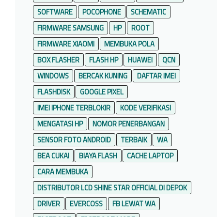
SOFTWARE
POCOPHONE
SCHEMATIC
FIRMWARE SAMSUNG
HP
ROOT
FIRMWARE XIAOMI
MEMBUKA POLA
BOX FLASHER
FLASH HP
HUAWEI
QCN
WINDOWS
BERCAK KUNING
DAFTAR IMEI
FLASHDISK
GOOGLE PIXEL
IMEI IPHONE TERBLOKIR
KODE VERIFIKASI
MENGATASI HP
NOMOR PENERBANGAN
SENSOR FOTO ANDROID
TERBAIK
WA
BEA CUKAI
BIAYA FLASH
CACHE LAPTOP
CARA MEMBUKA
DISTRIBUTOR LCD SHINE STAR OFFICIAL DI DEPOK
DRIVER
EVERCOSS
FB LEWAT WA